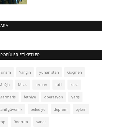
ARA
POPÜLER ETIKETLER
Turizm
Yangın
yunanistan
Göçmen
Muğla
Milas
orman
tatil
kaza
Marmaris
fethiye
operasyon
yarış
sahil güvenlik
belediye
deprem
eylem
chp
Bodrum
sanat