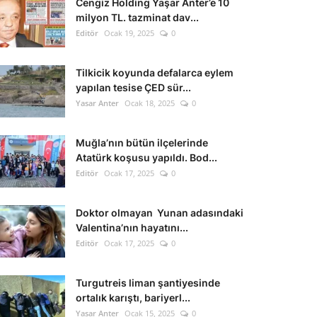
Cengiz Holding Yaşar Anter’e 10
milyon TL. tazminat dav...
Editör
Ocak 19, 2025
0
Tilkicik koyunda defalarca eylem
yapılan tesise ÇED sür...
Yasar Anter
Ocak 18, 2025
0
Muğla’nın bütün ilçelerinde
Atatürk koşusu yapıldı. Bod...
Editör
Ocak 17, 2025
0
Doktor olmayan Yunan adasındaki
Valentina’nın hayatını...
Editör
Ocak 17, 2025
0
Turgutreis liman şantiyesinde
ortalık karıştı, bariyerl...
Yasar Anter
Ocak 15, 2025
0