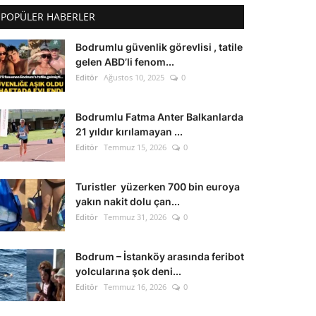
POPÜLER HABERLER
Bodrumlu güvenlik görevlisi , tatile
gelen ABD’li fenom...
Editör
Ağustos 10, 2025
0
Bodrumlu Fatma Anter Balkanlarda
21 yıldır kırılamayan ...
Editör
Temmuz 15, 2026
0
Turistler yüzerken 700 bin euroya
yakın nakit dolu çan...
Editör
Temmuz 31, 2026
0
Bodrum – İstanköy arasında feribot
yolcularına şok deni...
Editör
Temmuz 16, 2026
0