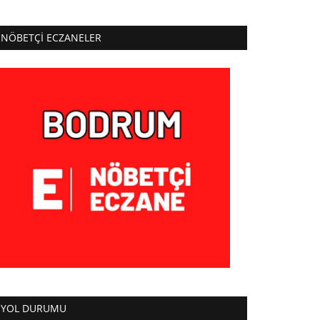
NÖBETÇI ECZANELER
YOL DURUMU