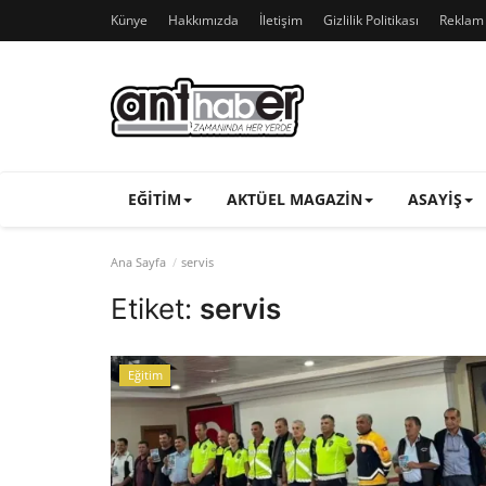
Künye
Hakkımızda
İletişim
Gizlilik Politikası
Reklam v
EĞITIM
AKTÜEL MAGAZIN
ASAYIŞ
Ana Sayfa
servis
Etiket:
servis
Eğitim