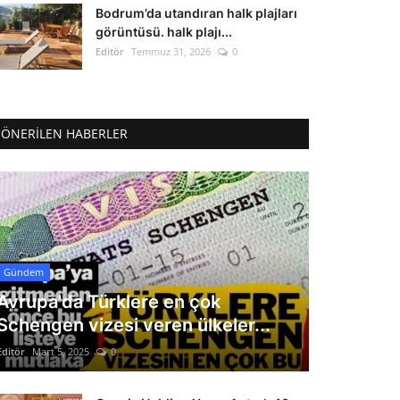
Bodrum’da utandıran halk plajları
görüntüsü. halk plajı...
Editör
Temmuz 31, 2026
0
ÖNERILEN HABERLER
Gündem
Avrupa'da Türklere en çok
Schengen vizesi veren ülkeler...
Editör
Mart 5, 2025
0