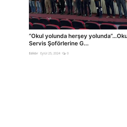
“Okul yolunda herşey yolunda”…Oku
Servis Şoförlerine G...
Editör
Eylül 25, 2024
0