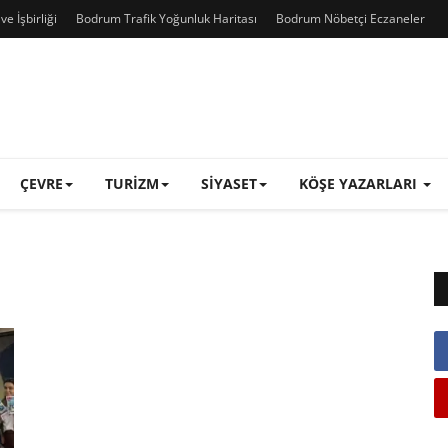
e İşbirliği
Bodrum Trafik Yoğunluk Haritası
Bodrum Nöbetçi Eczaneler
ÇEVRE
TURIZM
SIYASET
KÖŞE YAZARLARI