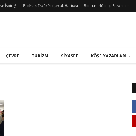
e İşbirliği
Bodrum Trafik Yoğunluk Haritası
Bodrum Nöbetçi Eczaneler
ÇEVRE
TURIZM
SIYASET
KÖŞE YAZARLARI