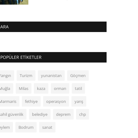
ARA
POPÜLER ETIKETLER
Yangın
Turizm
yunanistan
Göçmen
Muğla
Milas
kaza
orman
tatil
Marmaris
fethiye
operasyon
yarış
sahil güvenlik
belediye
deprem
chp
eylem
Bodrum
sanat