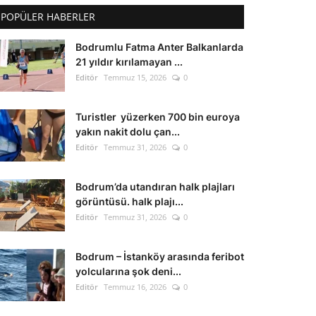
POPÜLER HABERLER
Bodrumlu Fatma Anter Balkanlarda
21 yıldır kırılamayan ...
Editör
Temmuz 15, 2026
0
Turistler yüzerken 700 bin euroya
yakın nakit dolu çan...
Editör
Temmuz 31, 2026
0
Bodrum’da utandıran halk plajları
görüntüsü. halk plajı...
Editör
Temmuz 31, 2026
0
Bodrum – İstanköy arasında feribot
yolcularına şok deni...
Editör
Temmuz 16, 2026
0