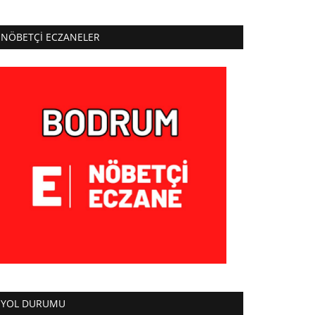
NÖBETÇI ECZANELER
YOL DURUMU