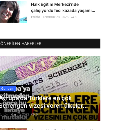
Halk Eğitim Merkezi'nde
çalışıyordu feci kazada yaşamı...
Editör
Temmuz 24, 2026
0
ÖNERILEN HABERLER
Gündem
Avrupa'da Türklere en çok
Schengen vizesi veren ülkeler...
Editör
Mart 5, 2025
0