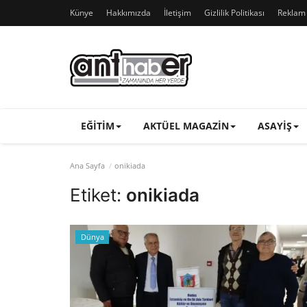
Künye
Hakkımızda
İletişim
Gizlilik Politikası
Reklam v
EĞITIM
AKTÜEL MAGAZIN
ASAYIŞ
Ana Sayfa
onikiada
Etiket:
onikiada
Dünya