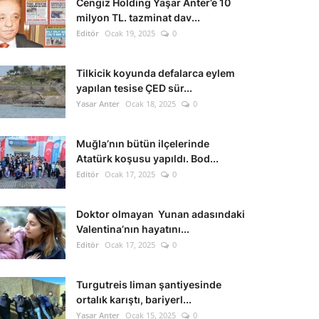
Cengiz Holding Yaşar Anter’e 10
milyon TL. tazminat dav...
Editör
Ocak 19, 2025
0
Tilkicik koyunda defalarca eylem
yapılan tesise ÇED sür...
Yasar Anter
Ocak 18, 2025
0
Muğla’nın bütün ilçelerinde
Atatürk koşusu yapıldı. Bod...
Editör
Ocak 17, 2025
0
Doktor olmayan Yunan adasındaki
Valentina’nın hayatını...
Editör
Ocak 17, 2025
0
Turgutreis liman şantiyesinde
ortalık karıştı, bariyerl...
Yasar Anter
Ocak 15, 2025
0