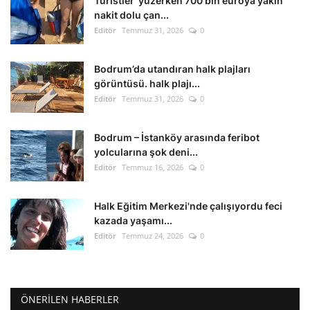
Turistler yüzerken 700 bin euroya yakın
Kültür Sanat Tarih
nakit dolu çan...
Editör
Temmuz 31, 2026
0
Sağlık
Bodrum’da utandıran halk plajları
Ekonomi
görüntüsü. halk plajı...
Editör
Temmuz 31, 2026
0
Gündem
Bodrum – İstanköy arasında feribot
Dünya
yolcularına şok deni...
Editör
Temmuz 16, 2026
0
Halk Eğitim Merkezi'nde çalışıyordu feci
kazada yaşamı...
Editör
Temmuz 24, 2026
0
ÖNERILEN HABERLER