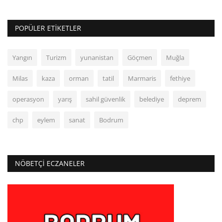
POPÜLER ETIKETLER
Yangın
Turizm
yunanistan
Göçmen
Muğla
Milas
kaza
orman
tatil
Marmaris
fethiye
operasyon
yarış
sahil güvenlik
belediye
deprem
chp
eylem
sanat
Bodrum
NÖBETÇI ECZANELER