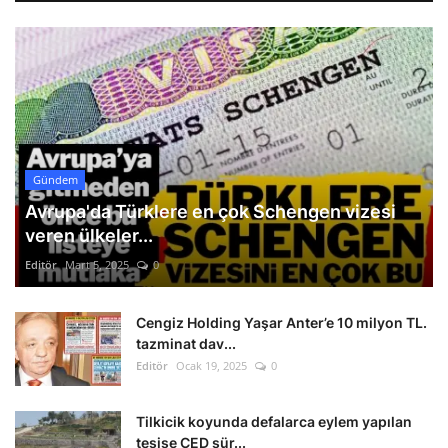
Gündem
Avrupa'da Türklere en çok Schengen vizesi
veren ülkeler...
Editör
Mart 5, 2025
0
Cengiz Holding Yaşar Anter’e 10 milyon TL.
tazminat dav...
Editör
Ocak 19, 2025
0
Tilkicik koyunda defalarca eylem yapılan
tesise ÇED sür...