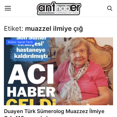
Etiket:
muazzel ilmiye çığ
Künye
Kültür Sanat Tarih
Eğitim
Aktüel Magazin
Hakkımızda
İletişim
Asayiş
Duayen Türk Sümerolog Muazzez İlmiye
Çevre