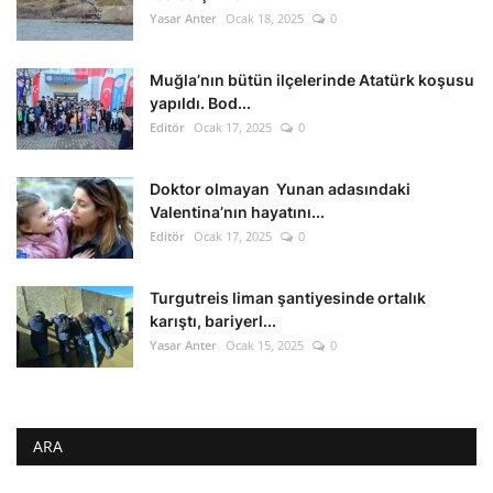
Yasar Anter
Ocak 18, 2025
0
Muğla’nın bütün ilçelerinde Atatürk koşusu
yapıldı. Bod...
Editör
Ocak 17, 2025
0
Doktor olmayan Yunan adasındaki
Valentina’nın hayatını...
Editör
Ocak 17, 2025
0
Turgutreis liman şantiyesinde ortalık
karıştı, bariyerl...
Yasar Anter
Ocak 15, 2025
0
ARA