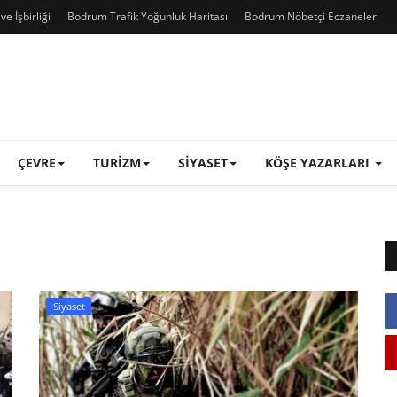
e İşbirliği
Bodrum Trafik Yoğunluk Haritası
Bodrum Nöbetçi Eczaneler
ÇEVRE
TURIZM
SIYASET
KÖŞE YAZARLARI
Siyaset