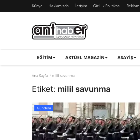
Künye
Hakkımızda
İletişim
Gizlilik Politikası
Reklam v
EĞITIM
AKTÜEL MAGAZIN
ASAYIŞ
Ana Sayfa
milil savunma
Etiket:
milil savunma
Gündem