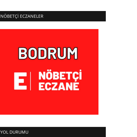
NÖBETÇI ECZANELER
YOL DURUMU