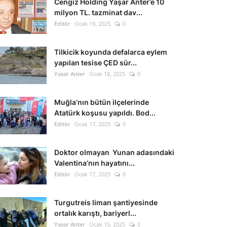
Cengiz Holding Yaşar Anter’e 10
milyon TL. tazminat dav...
Editör
Ocak 19, 2025
0
Tilkicik koyunda defalarca eylem
yapılan tesise ÇED sür...
Yasar Anter
Ocak 18, 2025
0
Muğla’nın bütün ilçelerinde
Atatürk koşusu yapıldı. Bod...
Editör
Ocak 17, 2025
0
Doktor olmayan Yunan adasındaki
Valentina’nın hayatını...
Editör
Ocak 17, 2025
0
Turgutreis liman şantiyesinde
ortalık karıştı, bariyerl...
Yasar Anter
Ocak 15, 2025
0