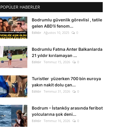
POPÜLER HABERLER
Bodrumlu güvenlik görevlisi , tatile
gelen ABD’li fenom...
Editör
Ağustos 10, 2025
0
Bodrumlu Fatma Anter Balkanlarda
21 yıldır kırılamayan ...
Editör
Temmuz 15, 2026
0
Turistler yüzerken 700 bin euroya
yakın nakit dolu çan...
Editör
Temmuz 31, 2026
0
Bodrum – İstanköy arasında feribot
yolcularına şok deni...
Editör
Temmuz 16, 2026
0