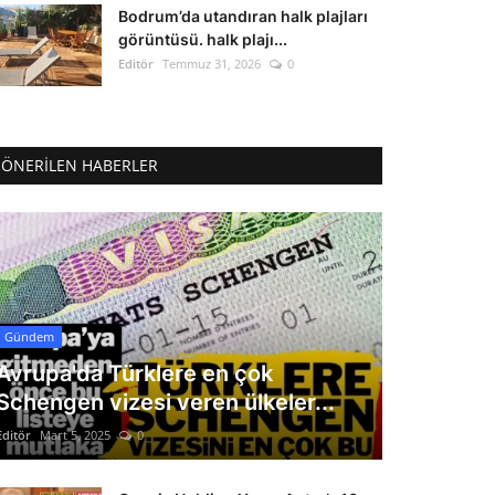
Bodrum’da utandıran halk plajları
görüntüsü. halk plajı...
Editör
Temmuz 31, 2026
0
ÖNERILEN HABERLER
Gündem
Avrupa'da Türklere en çok
Schengen vizesi veren ülkeler...
Editör
Mart 5, 2025
0