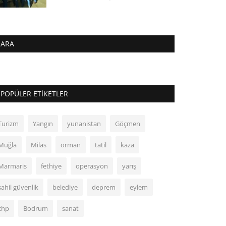
ARA
POPÜLER ETIKETLER
Turizm
Yangın
yunanistan
Göçmen
Muğla
Milas
orman
tatil
kaza
Marmaris
fethiye
operasyon
yarış
sahil güvenlik
belediye
deprem
eylem
chp
Bodrum
sanat