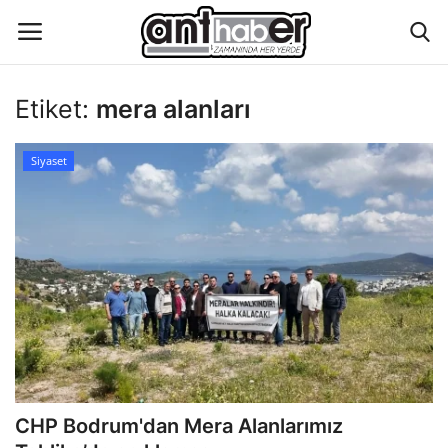
Etiket:
mera alanları
Künye
Siyaset
Eğitim
Aktüel Magazin
Hakkımızda
İletişim
Asayiş
CHP Bodrum'dan Mera Alanlarımız
Çevre