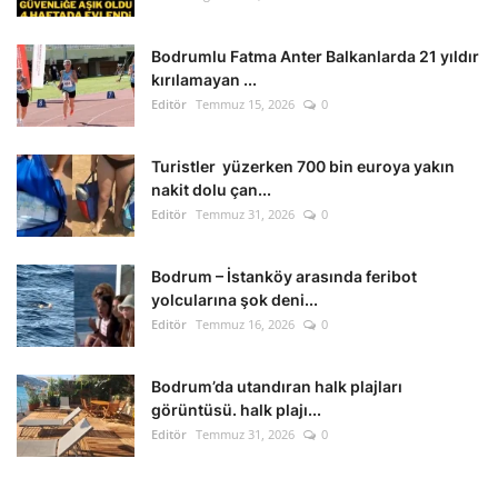
Kültür Sanat Tarih
Bodrumlu Fatma Anter Balkanlarda 21 yıldır
Sağlık
kırılamayan ...
Editör
Temmuz 15, 2026
0
Ekonomi
Turistler yüzerken 700 bin euroya yakın
Gündem
nakit dolu çan...
Editör
Temmuz 31, 2026
0
Dünya
Bodrum – İstanköy arasında feribot
yolcularına şok deni...
Editör
Temmuz 16, 2026
0
Bodrum’da utandıran halk plajları
görüntüsü. halk plajı...
Editör
Temmuz 31, 2026
0