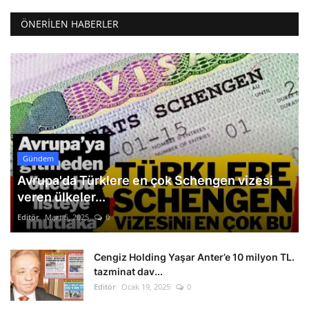
ÖNERILEN HABERLER
Gündem
Avrupa'da Türklere en çok Schengen vizesi
veren ülkeler...
Editör
Mart 5, 2025
0
Cengiz Holding Yaşar Anter’e 10 milyon TL.
tazminat dav...
Editör
Ocak 19, 2025
0