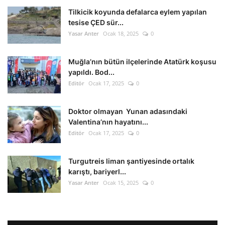
Tilkicik koyunda defalarca eylem yapılan
tesise ÇED sür...
Yasar Anter
Ocak 18, 2025
0
Muğla’nın bütün ilçelerinde Atatürk koşusu
yapıldı. Bod...
Editör
Ocak 17, 2025
0
Doktor olmayan Yunan adasındaki
Valentina’nın hayatını...
Editör
Ocak 17, 2025
0
Turgutreis liman şantiyesinde ortalık
karıştı, bariyerl...
Yasar Anter
Ocak 15, 2025
0