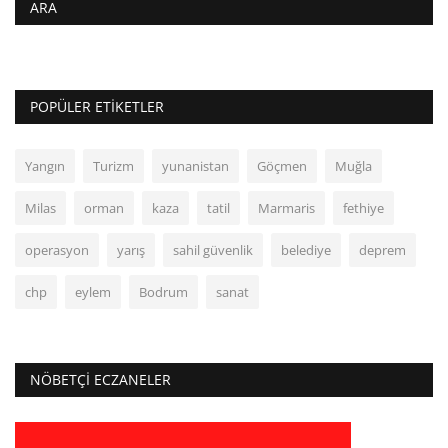
ARA
POPÜLER ETIKETLER
Yangın
Turizm
yunanistan
Göçmen
Muğla
Milas
orman
kaza
tatil
Marmaris
fethiye
operasyon
yarış
sahil güvenlik
belediye
deprem
chp
eylem
Bodrum
sanat
NÖBETÇI ECZANELER