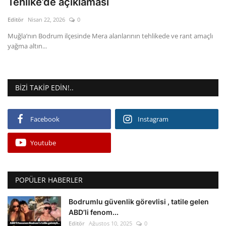
Tehlike’de açıklaması
Editör
Nisan 22, 2026
0
Gizlilik Politikası
Muğla’nın Bodrum ilçesinde Mera alanlarının tehlikede ve rant amaçlı
yağma altın...
Reklam ve İşbirliği
Bodrum Trafik Yoğunluk Haritası
BIZI TAKIP EDIN!..
Turizm
Facebook
Instagram
Siyaset
Youtube
Bodrum Nöbetçi Eczaneler
Köşe Yazarları
POPÜLER HABERLER
Spor
Bodrumlu güvenlik görevlisi , tatile gelen
ABD’li fenom...
Editör
Ağustos 10, 2025
0