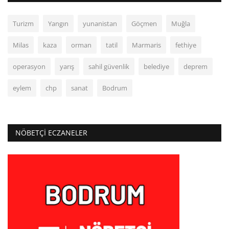
Turizm
Yangın
yunanistan
Göçmen
Muğla
Milas
kaza
orman
tatil
Marmaris
fethiye
operasyon
yarış
sahil güvenlik
belediye
deprem
eylem
chp
sanat
Bodrum
NÖBETÇI ECZANELER