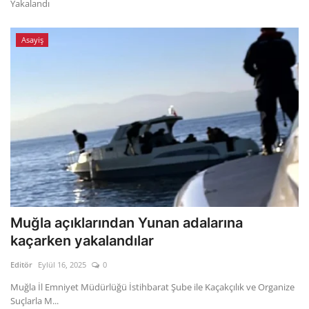
Yakalandı
Asayiş
Muğla açıklarından Yunan adalarına
kaçarken yakalandılar
Editör
Eylül 16, 2025
0
Muğla İl Emniyet Müdürlüğü İstihbarat Şube ile Kaçakçılık ve Organize
Suçlarla M...