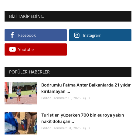
BIZI TAKIP EDIN!..
Facebook
Instagram
Youtube
POPÜLER HABERLER
Bodrumlu Fatma Anter Balkanlarda 21 yıldır
kırılamayan ...
Editör
Temmuz 15, 2026
0
Turistler yüzerken 700 bin euroya yakın
nakit dolu çan...
Editör
Temmuz 31, 2026
0