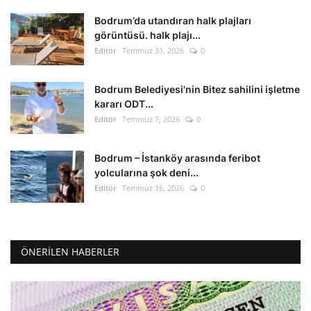
Bodrum’da utandıran halk plajları
görüntüsü. halk plajı...
Editör
Temmuz 31, 2026
0
Bodrum Belediyesi'nin Bitez sahilini işletme
kararı ODT...
Editör
Temmuz 7, 2026
0
Bodrum – İstanköy arasında feribot
yolcularına şok deni...
Editör
Temmuz 16, 2026
0
ÖNERILEN HABERLER