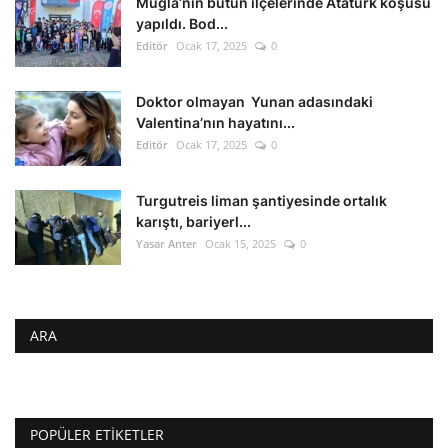
Muğla’nın bütün ilçelerinde Atatürk koşusu
yapıldı. Bod...
Editör
Ocak 17, 2025
0
Doktor olmayan Yunan adasındaki
Valentina’nın hayatını...
Editör
Ocak 17, 2025
0
Turgutreis liman şantiyesinde ortalık
karıştı, bariyerl...
Yasar Anter
Ocak 15, 2025
0
ARA
POPÜLER ETIKETLER