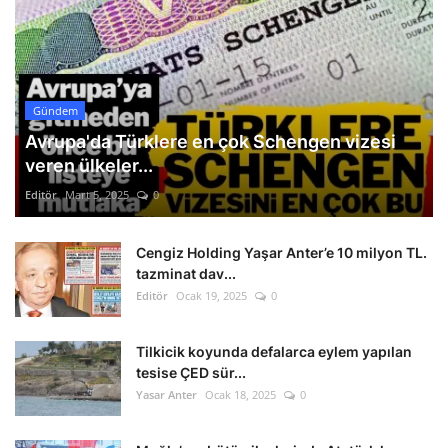
Gündem
Avrupa'da Türklere en çok Schengen vizesi
veren ülkeler...
Editör
Mart 5, 2025
0
Cengiz Holding Yaşar Anter’e 10 milyon TL.
tazminat dav...
Editör
Ocak 19, 2025
0
Tilkicik koyunda defalarca eylem yapılan
tesise ÇED sür...
Yasar Anter
Ocak 18, 2025
0