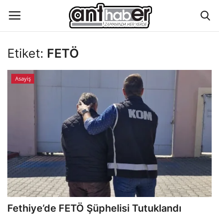
Etiket:
FETÖ
Künye
Asayiş
Eğitim
Aktüel Magazin
Hakkımızda
İletişim
Asayiş
Fethiye’de FETÖ Şüphelisi Tutuklandı
Çevre