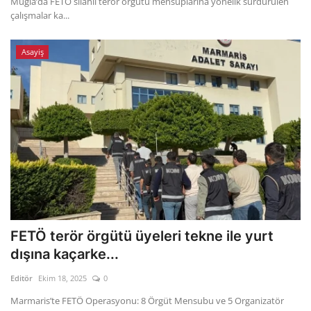
Muğla’da FETÖ silahlı terör örgütü mensuplarına yönelik sürdürülen
Kültür Sanat Tarih
çalışmalar ka...
Sağlık
Asayiş
Ekonomi
Gündem
Dünya
FETÖ terör örgütü üyeleri tekne ile yurt
dışına kaçarke...
Editör
Ekim 18, 2025
0
Marmaris’te FETÖ Operasyonu: 8 Örgüt Mensubu ve 5 Organizatör