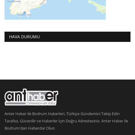
HAVA DURUMU
Anter Haber ile Bodrum Haberleri, Türkiye Gündemini Takip Edin
Tarafsız, Güvenilir ve Haberler İçin Doğru Adrestesiniz. Anter Haber ile
Bodrum'dan Haberdar Olun