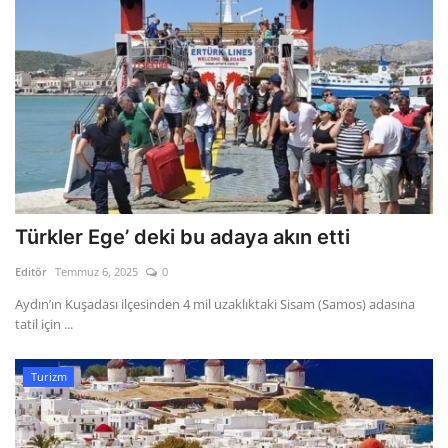
Türkler Ege’ deki bu adaya akın etti
Editör
Temmuz 6, 2025
0
Aydın’ın Kuşadası ilçesinden 4 mil uzaklıktaki Sisam (Samos) adasına
tatil için ...
Turizm