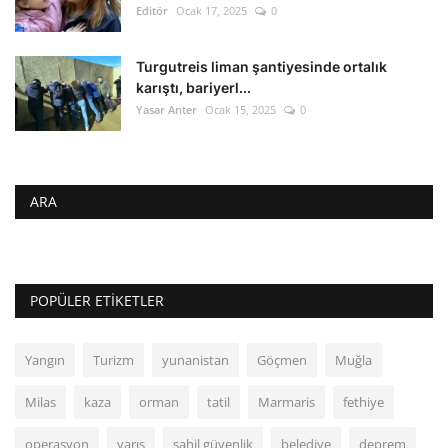
Editör
Ocak 17, 2025
0
Turgutreis liman şantiyesinde ortalık
karıştı, bariyerl...
Yasar Anter
Ocak 15, 2025
0
ARA
POPÜLER ETIKETLER
Yangın
Turizm
yunanistan
Göçmen
Muğla
Milas
kaza
orman
tatil
Marmaris
fethiye
operasyon
yarış
sahil güvenlik
belediye
deprem