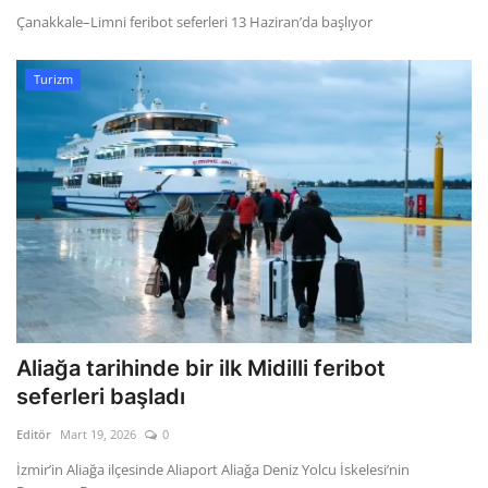
Çanakkale–Limni feribot seferleri 13 Haziran’da başlıyor
Turizm
Aliağa tarihinde bir ilk Midilli feribot
seferleri başladı
Editör
Mart 19, 2026
0
İzmir’in Aliağa ilçesinde Aliaport Aliağa Deniz Yolcu İskelesi’nin