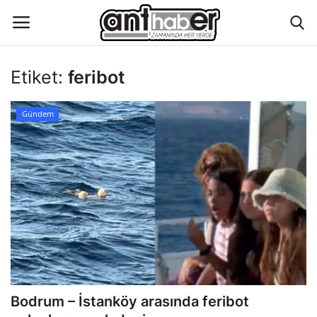
Etiket:
feribot
Künye
Gündem
Eğitim
Aktüel Magazin
Hakkımızda
İletişim
Asayiş
Bodrum – İstanköy arasında feribot
Çevre