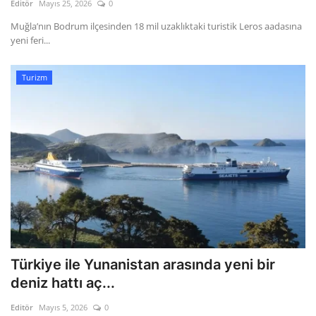
Editör
Mayıs 25, 2026
0
Muğla’nın Bodrum ilçesinden 18 mil uzaklıktaki turistik Leros aadasına
yeni feri...
Turizm
Türkiye ile Yunanistan arasında yeni bir
deniz hattı aç...
Editör
Mayıs 5, 2026
0