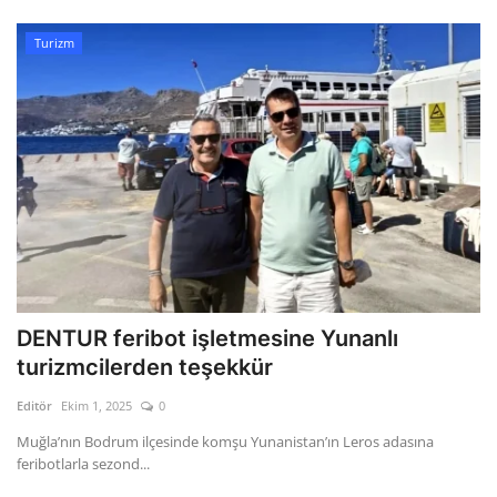
Turizm
DENTUR feribot işletmesine Yunanlı
turizmcilerden teşekkür
Editör
Ekim 1, 2025
0
Muğla’nın Bodrum ilçesinde komşu Yunanistan’ın Leros adasına
feribotlarla sezond...