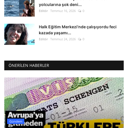
yolcularına şok deni...
Editör
Temmuz 16, 2026
0
Halk Eğitim Merkezi'nde çalışıyordu feci
kazada yaşamı...
Editör
Temmuz 24, 2026
0
ÖNERILEN HABERLER
Gündem