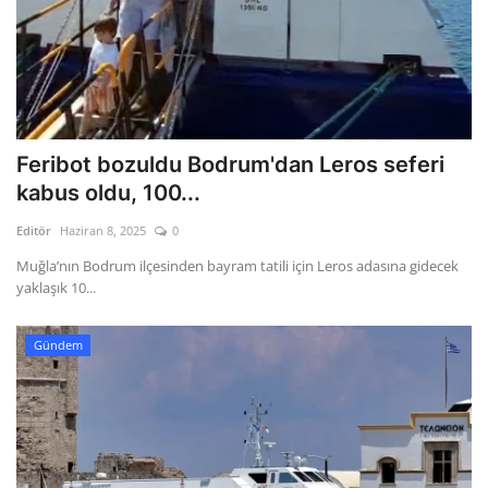
Feribot bozuldu Bodrum'dan Leros seferi
kabus oldu, 100...
Editör
Haziran 8, 2025
0
Muğla’nın Bodrum ilçesinden bayram tatili için Leros adasına gidecek
yaklaşık 10...
Gündem