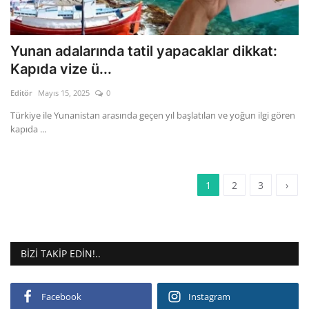
Yunan adalarında tatil yapacaklar dikkat:
Kapıda vize ü...
Editör
Mayıs 15, 2025
0
Türkiye ile Yunanistan arasında geçen yıl başlatılan ve yoğun ilgi gören
kapıda ...
1
2
3
›
BIZI TAKIP EDIN!..
Facebook
Instagram