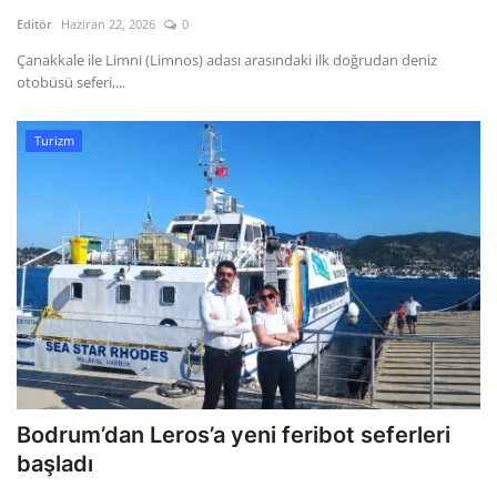
Kültür Sanat Tarih
Editör
Haziran 22, 2026
0
Sağlık
Çanakkale ile Limni (Limnos) adası arasındaki ilk doğrudan deniz
otobüsü seferi,...
Ekonomi
Turizm
Gündem
Dünya
Bodrum’dan Leros’a yeni feribot seferleri
başladı