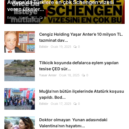
Avrupa'da Türklere en çok Schengen vizesi
veren ülkeler...
Editör
Mart 5, 2025
0
Cengiz Holding Yaşar Anter’e 10 milyon TL.
tazminat dav...
Editör
Ocak 19, 2025
0
Tilkicik koyunda defalarca eylem yapılan
tesise ÇED sür...
Yasar Anter
Ocak 18, 2025
0
Muğla’nın bütün ilçelerinde Atatürk koşusu
yapıldı. Bod...
Editör
Ocak 17, 2025
0
Doktor olmayan Yunan adasındaki
Valentina’nın hayatını...