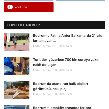
Youtube
POPÜLER HABERLER
Bodrumlu Fatma Anter Balkanlarda 21 yıldır
kırılamayan ...
Editör
Temmuz 15, 2026
0
Turistler yüzerken 700 bin euroya yakın
nakit dolu çan...
Editör
Temmuz 31, 2026
0
Bodrum’da utandıran halk plajları
görüntüsü. halk plajı...
Editör
Temmuz 31, 2026
0
Bodrum – İstanköy arasında feribot