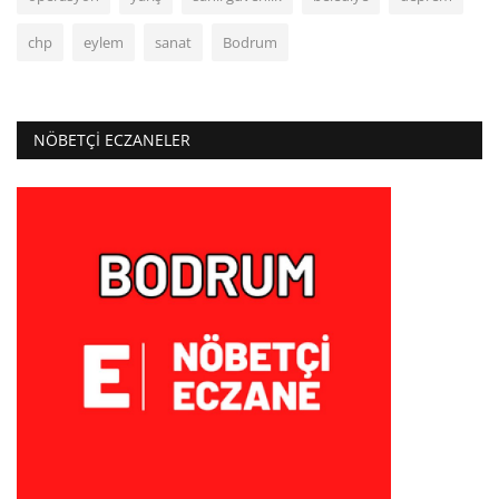
chp
eylem
sanat
Bodrum
NÖBETÇI ECZANELER