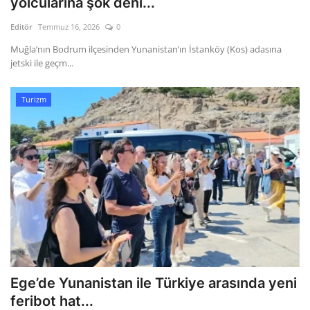
yolcularına şok deni...
Editör
Temmuz 16, 2026
0
Gizlilik Politikası
Muğla’nın Bodrum ilçesinden Yunanistan’ın İstanköy (Kos) adasına
jetski ile geçm...
Reklam ve İşbirliği
Bodrum Trafik Yoğunluk Haritası
Turizm
Turizm
Siyaset
Bodrum Nöbetçi Eczaneler
Köşe Yazarları
Spor
Ege’de Yunanistan ile Türkiye arasında yeni
feribot hat...