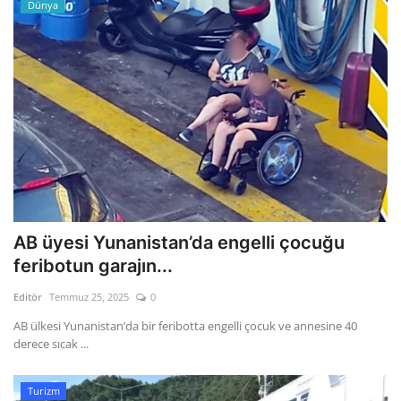
Dünya
AB üyesi Yunanistan’da engelli çocuğu
feribotun garajın...
Editör
Temmuz 25, 2025
0
AB ülkesi Yunanistan’da bir feribotta engelli çocuk ve annesine 40
derece sıcak ...
Turizm