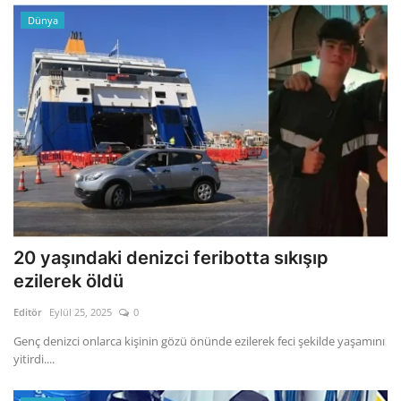
Dünya
20 yaşındaki denizci feribotta sıkışıp
ezilerek öldü
Editör
Eylül 25, 2025
0
Genç denizci onlarca kişinin gözü önünde ezilerek feci şekilde yaşamını
yitirdi....