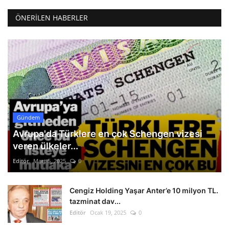
ÖNERILEN HABERLER
Gündem
Avrupa'da Türklere en çok Schengen vizesi
veren ülkeler...
Editör
Mart 5, 2025
0
Cengiz Holding Yaşar Anter’e 10 milyon TL.
tazminat dav...
Editör
Ocak 19, 2025
0