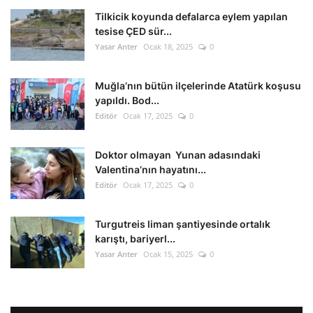
Tilkicik koyunda defalarca eylem yapılan
tesise ÇED sür...
Yasar Anter
Ocak 18, 2025
0
Muğla’nın bütün ilçelerinde Atatürk koşusu
yapıldı. Bod...
Editör
Ocak 17, 2025
0
Doktor olmayan Yunan adasındaki
Valentina’nın hayatını...
Editör
Ocak 17, 2025
0
Turgutreis liman şantiyesinde ortalık
karıştı, bariyerl...
Yasar Anter
Ocak 15, 2025
0