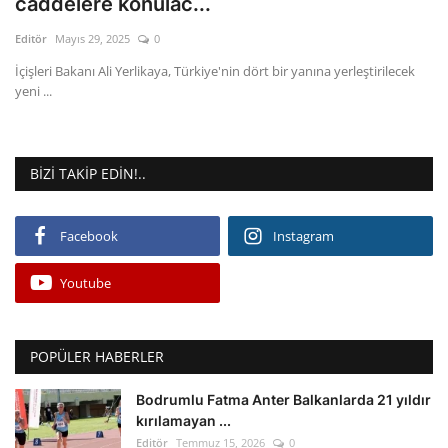
caddelere konulac...
Editör
Mayıs 29, 2025
0
Gizlilik Politikası
İçişleri Bakanı Ali Yerlikaya, Türkiye'nin dört bir yanına yerleştirilecek
yeni ...
Reklam ve İşbirliği
Bodrum Trafik Yoğunluk Haritası
BIZI TAKIP EDIN!..
Turizm
Facebook
Instagram
Siyaset
Youtube
Bodrum Nöbetçi Eczaneler
Köşe Yazarları
POPÜLER HABERLER
Spor
Bodrumlu Fatma Anter Balkanlarda 21 yıldır
kırılamayan ...
Editör
Temmuz 15, 2026
0