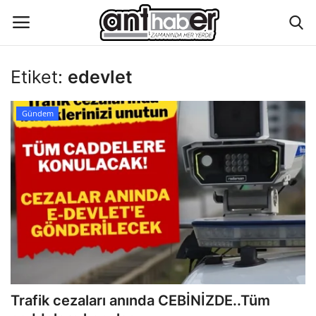
Etiket:
edevlet
Künye
Gündem
Eğitim
Aktüel Magazin
Hakkımızda
İletişim
Asayiş
Trafik cezaları anında CEBİNİZDE..Tüm
Çevre