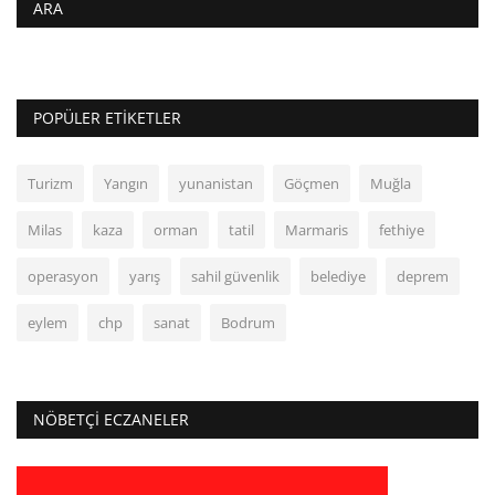
ARA
POPÜLER ETIKETLER
Turizm
Yangın
yunanistan
Göçmen
Muğla
Milas
kaza
orman
tatil
Marmaris
fethiye
operasyon
yarış
sahil güvenlik
belediye
deprem
eylem
chp
sanat
Bodrum
NÖBETÇI ECZANELER