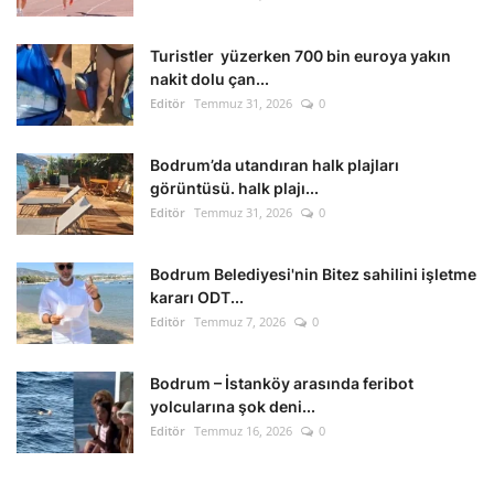
Kültür Sanat Tarih
Turistler yüzerken 700 bin euroya yakın
Sağlık
nakit dolu çan...
Editör
Temmuz 31, 2026
0
Ekonomi
Bodrum’da utandıran halk plajları
Gündem
görüntüsü. halk plajı...
Editör
Temmuz 31, 2026
0
Dünya
Bodrum Belediyesi'nin Bitez sahilini işletme
kararı ODT...
Editör
Temmuz 7, 2026
0
Bodrum – İstanköy arasında feribot
yolcularına şok deni...
Editör
Temmuz 16, 2026
0