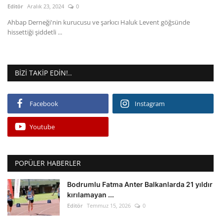
Editör
Aralık 23, 2024
0
Gizlilik Politikası
Ahbap Derneği'nin kurucusu ve şarkıcı Haluk Levent göğsünde
hissettiği şiddetli ...
Reklam ve İşbirliği
Bodrum Trafik Yoğunluk Haritası
BIZI TAKIP EDIN!..
Turizm
Facebook
Instagram
Siyaset
Youtube
Bodrum Nöbetçi Eczaneler
POPÜLER HABERLER
Köşe Yazarları
Bodrumlu Fatma Anter Balkanlarda 21 yıldır
kırılamayan ...
Spor
Editör
Temmuz 15, 2026
0