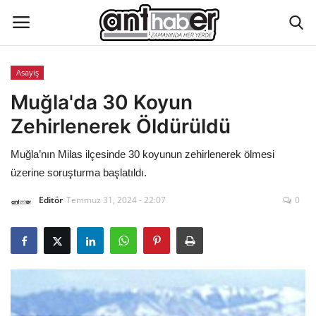
Asayiş
Künye
Muğla'da 30 Koyun
Zehirlenerek Öldürüldü
Eğitim
Muğla’nın Milas ilçesinde 30 koyunun zehirlenerek ölmesi
Aktüel Magazin
üzerine soruşturma başlatıldı.
Editör
Temmuz 31, 2024 - 22:07
0
Hakkımızda
İletişim
Asayiş
Çevre