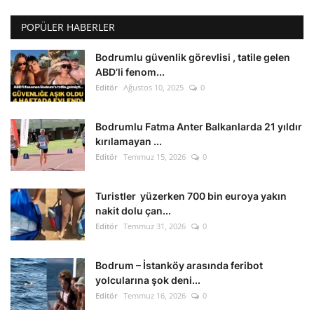
POPÜLER HABERLER
Bodrumlu güvenlik görevlisi , tatile gelen
ABD’li fenom...
Editör
Ağustos 10, 2025
0
Bodrumlu Fatma Anter Balkanlarda 21 yıldır
kırılamayan ...
Editör
Temmuz 15, 2026
0
Turistler yüzerken 700 bin euroya yakın
nakit dolu çan...
Editör
Temmuz 31, 2026
0
Bodrum – İstanköy arasında feribot
yolcularına şok deni...
Editör
Temmuz 16, 2026
0