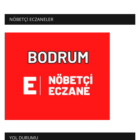
NÖBETÇI ECZANELER
YOL DURUMU