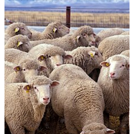
Gizlilik Politikası
Reklam ve İşbirliği
Bodrum Trafik Yoğunluk Haritası
Turizm
Siyaset
Bodrum Nöbetçi Eczaneler
Köşe Yazarları
Spor