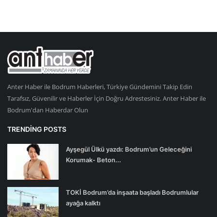
Anter Haber ile Bodrum Haberleri, Türkiye Gündemini Takip Edin
Tarafsız, Güvenilir ve Haberler İçin Doğru Adrestesiniz. Anter Haber ile
Bodrum'dan Haberdar Olun
TRENDING POSTS
Ayşegül Ülkü yazdı: Bodrum’un Geleceğini
Korumak- Beton...
TOKİ Bodrum’da inşaata başladı Bodrumlular
ayağa kalktı