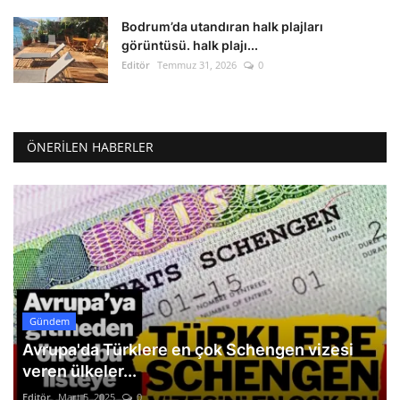
Bodrum’da utandıran halk plajları
görüntüsü. halk plajı...
Editör
Temmuz 31, 2026
0
ÖNERILEN HABERLER
Gündem
Avrupa'da Türklere en çok Schengen vizesi
veren ülkeler...
Editör
Mart 5, 2025
0