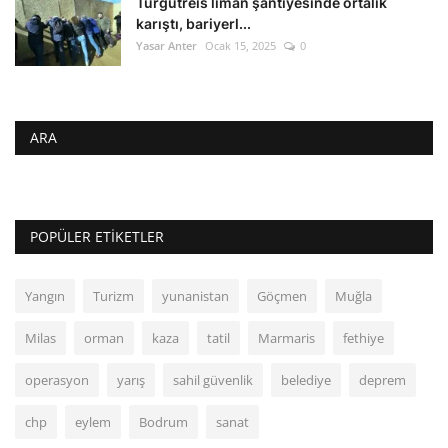
Turgutreis liman şantiyesinde ortalık
karıştı, bariyerl...
Yasar Anter
Ocak 15, 2025
0
ARA
POPÜLER ETIKETLER
Yangın
Turizm
yunanistan
Göçmen
Muğla
Milas
orman
kaza
tatil
Marmaris
fethiye
operasyon
yarış
sahil güvenlik
belediye
deprem
chp
eylem
Bodrum
sanat