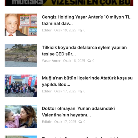
Cengiz Holding Yaşar Anter’e 10 milyon TL.
tazminat dav...
Editör
Ocak 19, 2025
0
Tilkicik koyunda defalarca eylem yapılan
tesise ÇED sür...
Yasar Anter
Ocak 18, 2025
0
Muğla’nın bütün ilçelerinde Atatürk koşusu
yapıldı. Bod...
Editör
Ocak 17, 2025
0
Doktor olmayan Yunan adasındaki
Valentina’nın hayatını...
Editör
Ocak 17, 2025
0