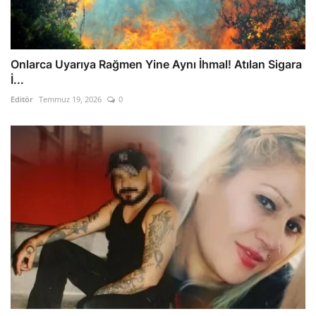
Onlarca Uyarıya Rağmen Yine Aynı İhmal! Atılan Sigara
İ...
Editör
Temmuz 19, 2026
0