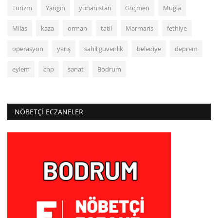
Turizm
Yangın
yunanistan
Göçmen
Muğla
Milas
kaza
orman
tatil
Marmaris
fethiye
operasyon
yarış
sahil güvenlik
belediye
deprem
eylem
chp
sanat
Bodrum
NÖBETÇI ECZANELER