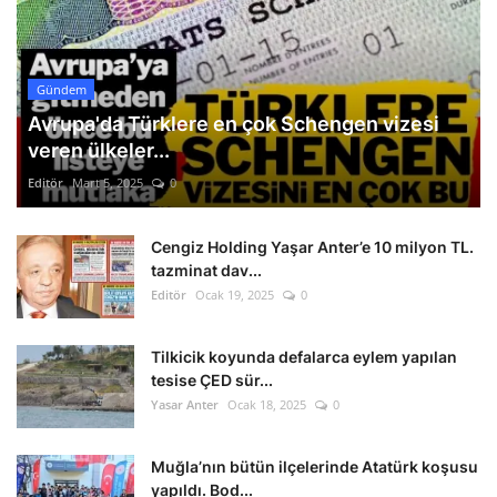
Gündem
Avrupa'da Türklere en çok Schengen vizesi
veren ülkeler...
Editör
Mart 5, 2025
0
Cengiz Holding Yaşar Anter’e 10 milyon TL.
tazminat dav...
Editör
Ocak 19, 2025
0
Tilkicik koyunda defalarca eylem yapılan
tesise ÇED sür...
Yasar Anter
Ocak 18, 2025
0
Muğla’nın bütün ilçelerinde Atatürk koşusu
yapıldı. Bod...