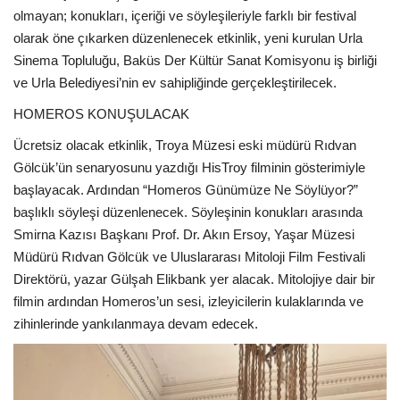
olmayan; konukları, içeriği ve söyleşileriyle farklı bir festival
olarak öne çıkarken düzenlenecek etkinlik, yeni kurulan Urla
Sinema Topluluğu, Baküs Der Kültür Sanat Komisyonu iş birliği
ve Urla Belediyesi’nin ev sahipliğinde gerçekleştirilecek.
HOMEROS KONUŞULACAK
Ücretsiz olacak etkinlik, Troya Müzesi eski müdürü Rıdvan
Gölcük’ün senaryosunu yazdığı HisTroy filminin gösterimiyle
başlayacak. Ardından “Homeros Günümüze Ne Söylüyor?”
başlıklı söyleşi düzenlenecek. Söyleşinin konukları arasında
Smirna Kazısı Başkanı Prof. Dr. Akın Ersoy, Yaşar Müzesi
Müdürü Rıdvan Gölcük ve Uluslararası Mitoloji Film Festivali
Direktörü, yazar Gülşah Elikbank yer alacak. Mitolojiye dair bir
filmin ardından Homeros’un sesi, izleyicilerin kulaklarında ve
zihinlerinde yankılanmaya devam edecek.