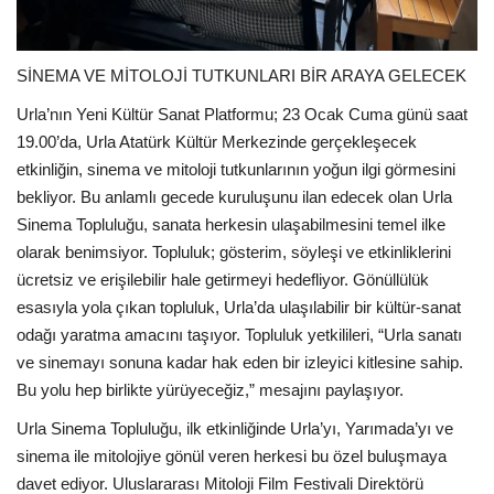
SİNEMA VE MİTOLOJİ TUTKUNLARI BİR ARAYA GELECEK
Urla’nın Yeni Kültür Sanat Platformu; 23 Ocak Cuma günü saat
19.00’da, Urla Atatürk Kültür Merkezinde gerçekleşecek
etkinliğin, sinema ve mitoloji tutkunlarının yoğun ilgi görmesini
bekliyor. Bu anlamlı gecede kuruluşunu ilan edecek olan Urla
Sinema Topluluğu, sanata herkesin ulaşabilmesini temel ilke
olarak benimsiyor. Topluluk; gösterim, söyleşi ve etkinliklerini
ücretsiz ve erişilebilir hale getirmeyi hedefliyor. Gönüllülük
esasıyla yola çıkan topluluk, Urla’da ulaşılabilir bir kültür-sanat
odağı yaratma amacını taşıyor. Topluluk yetkilileri, “Urla sanatı
ve sinemayı sonuna kadar hak eden bir izleyici kitlesine sahip.
Bu yolu hep birlikte yürüyeceğiz,” mesajını paylaşıyor.
Urla Sinema Topluluğu, ilk etkinliğinde Urla’yı, Yarımada’yı ve
sinema ile mitolojiye gönül veren herkesi bu özel buluşmaya
davet ediyor. Uluslararası Mitoloji Film Festivali Direktörü