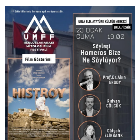
Gizlilik Politikası
Reklam ve İşbirliği
Bodrum Trafik Yoğunluk Haritası
Turizm
Siyaset
Bodrum Nöbetçi Eczaneler
Köşe Yazarları
Spor