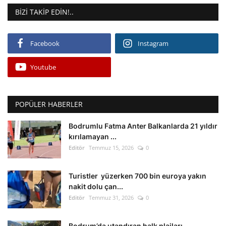
BIZI TAKIP EDIN!..
Facebook
Instagram
Youtube
POPÜLER HABERLER
Bodrumlu Fatma Anter Balkanlarda 21 yıldır
kırılamayan ...
Editör
Temmuz 15, 2026
0
Turistler yüzerken 700 bin euroya yakın
nakit dolu çan...
Editör
Temmuz 31, 2026
0
Bodrum’da utandıran halk plajları