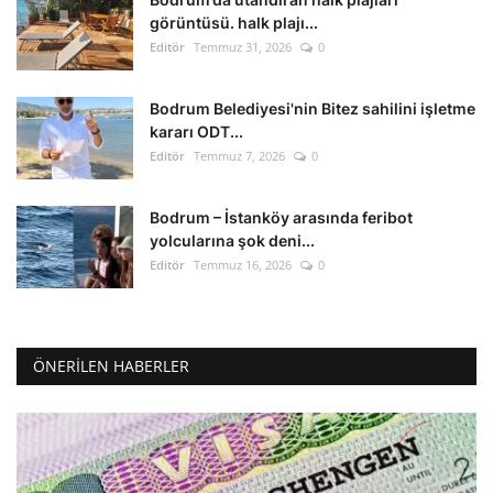
görüntüsü. halk plajı...
Editör
Temmuz 31, 2026
0
Bodrum Belediyesi'nin Bitez sahilini işletme
kararı ODT...
Editör
Temmuz 7, 2026
0
Bodrum – İstanköy arasında feribot
yolcularına şok deni...
Editör
Temmuz 16, 2026
0
ÖNERILEN HABERLER