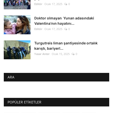
Editör
Ocak 17, 2025
0
Doktor olmayan Yunan adasındaki
Valentina’nın hayatını...
Editör
Ocak 17, 2025
0
Turgutreis liman şantiyesinde ortalık
karıştı, bariyerl...
Yasar Anter
Ocak 15, 2025
0
ARA
POPÜLER ETIKETLER