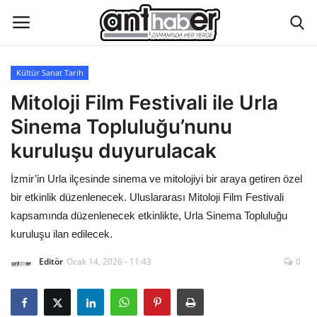
Kültür Sanat Tarih
Künye
Mitoloji Film Festivali ile Urla
Sinema Topluluğu’nunu
Eğitim
kuruluşu duyurulacak
Aktüel Magazin
İzmir’in Urla ilçesinde sinema ve mitolojiyi bir araya getiren özel
bir etkinlik düzenlenecek. Uluslararası Mitoloji Film Festivali
Hakkımızda
kapsamında düzenlenecek etkinlikte, Urla Sinema Topluluğu
kuruluşu ilan edilecek.
İletişim
Editör
Ocak 14, 2026 - 11:43
0
Asayiş
Çevre