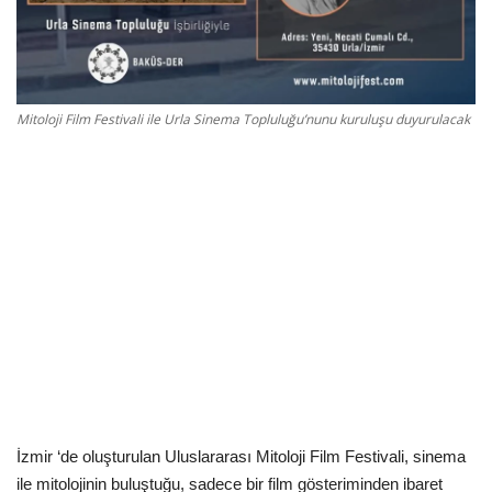
Kültür Sanat Tarih
Sağlık
Ekonomi
Mitoloji Film Festivali ile Urla Sinema Topluluğu’nunu kuruluşu duyurulacak
Gündem
Dünya
İzmir ‘de oluşturulan Uluslararası Mitoloji Film Festivali, sinema
ile mitolojinin buluştuğu, sadece bir film gösteriminden ibaret