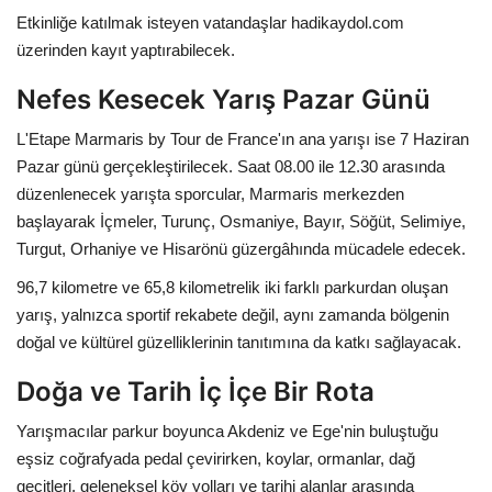
Etkinliğe katılmak isteyen vatandaşlar hadikaydol.com
üzerinden kayıt yaptırabilecek.
Nefes Kesecek Yarış Pazar Günü
L'Etape Marmaris by Tour de France'ın ana yarışı ise 7 Haziran
Pazar günü gerçekleştirilecek. Saat 08.00 ile 12.30 arasında
düzenlenecek yarışta sporcular, Marmaris merkezden
başlayarak İçmeler, Turunç, Osmaniye, Bayır, Söğüt, Selimiye,
Turgut, Orhaniye ve Hisarönü güzergâhında mücadele edecek.
96,7 kilometre ve 65,8 kilometrelik iki farklı parkurdan oluşan
yarış, yalnızca sportif rekabete değil, aynı zamanda bölgenin
doğal ve kültürel güzelliklerinin tanıtımına da katkı sağlayacak.
Doğa ve Tarih İç İçe Bir Rota
Yarışmacılar parkur boyunca Akdeniz ve Ege'nin buluştuğu
eşsiz coğrafyada pedal çevirirken, koylar, ormanlar, dağ
geçitleri, geleneksel köy yolları ve tarihi alanlar arasında