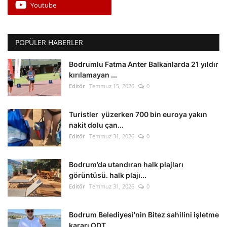
Youtube
POPÜLER HABERLER
Bodrumlu Fatma Anter Balkanlarda 21 yıldır
kırılamayan ...
Editör
Temmuz 15, 2026
0
Turistler yüzerken 700 bin euroya yakın
nakit dolu çan...
Editör
Temmuz 31, 2026
0
Bodrum’da utandıran halk plajları
görüntüsü. halk plajı...
Editör
Temmuz 31, 2026
0
Bodrum Belediyesi'nin Bitez sahilini işletme
kararı ODT...