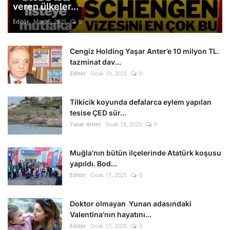
veren ülkeler...
Editör
Mart 5, 2025
0
Cengiz Holding Yaşar Anter’e 10 milyon TL.
tazminat dav...
Editör
Ocak 19, 2025
0
Tilkicik koyunda defalarca eylem yapılan
tesise ÇED sür...
Yasar Anter
Ocak 18, 2025
0
Muğla’nın bütün ilçelerinde Atatürk koşusu
yapıldı. Bod...
Editör
Ocak 17, 2025
0
Doktor olmayan Yunan adasındaki
Valentina’nın hayatını...
Editör
Ocak 17, 2025
0