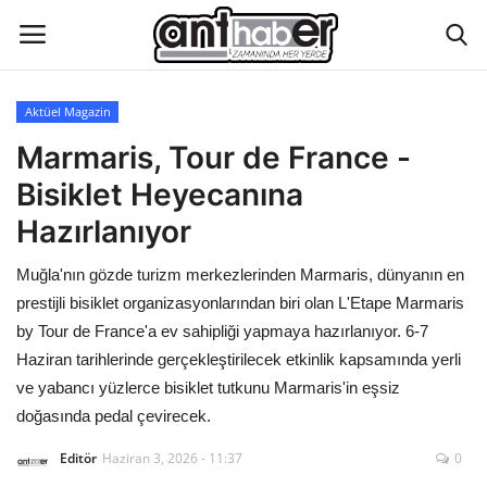
Aktüel Magazin
Künye
Marmaris, Tour de France -
Bisiklet Heyecanına
Eğitim
Hazırlanıyor
Aktüel Magazin
Muğla'nın gözde turizm merkezlerinden Marmaris, dünyanın en
prestijli bisiklet organizasyonlarından biri olan L'Etape Marmaris
Hakkımızda
by Tour de France'a ev sahipliği yapmaya hazırlanıyor. 6-7
Haziran tarihlerinde gerçekleştirilecek etkinlik kapsamında yerli
İletişim
ve yabancı yüzlerce bisiklet tutkunu Marmaris'in eşsiz
doğasında pedal çevirecek.
Asayiş
Editör
Haziran 3, 2026 - 11:37
0
Çevre