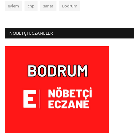
eylem
chp
sanat
Bodrum
NÖBETÇI ECZANELER