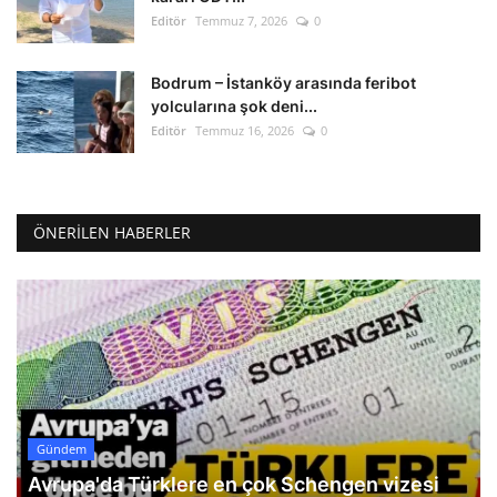
Editör
Temmuz 7, 2026
0
Bodrum – İstanköy arasında feribot
yolcularına şok deni...
Editör
Temmuz 16, 2026
0
ÖNERILEN HABERLER
Gündem
Avrupa'da Türklere en çok Schengen vizesi