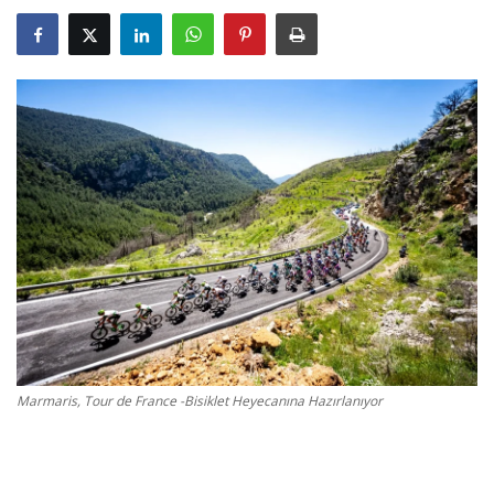
Gizlilik Politikası
Reklam ve İşbirliği
Bodrum Trafik Yoğunluk Haritası
Turizm
Siyaset
Bodrum Nöbetçi Eczaneler
Köşe Yazarları
Marmaris, Tour de France -Bisiklet Heyecanına Hazırlanıyor
Spor