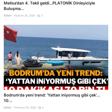
Melisa’dan 4. Tekli geldi…PLATONİK Dinleyiciyle
Buluşma...
Editör
Haziran 30, 2026
0
Bodrum'da yeni trend: 'Yattan iniyormuş gibi çek'...
10...
Editör
Temmuz 20, 2026
0