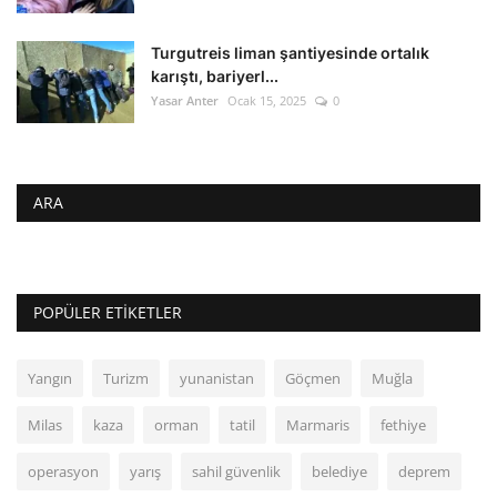
Turgutreis liman şantiyesinde ortalık
karıştı, bariyerl...
Yasar Anter
Ocak 15, 2025
0
ARA
POPÜLER ETIKETLER
Yangın
Turizm
yunanistan
Göçmen
Muğla
Milas
kaza
orman
tatil
Marmaris
fethiye
operasyon
yarış
sahil güvenlik
belediye
deprem