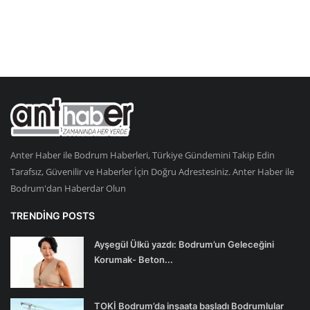
Anter Haber ile Bodrum Haberleri, Türkiye Gündemini Takip Edin
Tarafsız, Güvenilir ve Haberler İçin Doğru Adrestesiniz. Anter Haber ile
Bodrum'dan Haberdar Olun
TRENDING POSTS
Ayşegül Ülkü yazdı: Bodrum’un Geleceğini
Korumak- Beton...
TOKİ Bodrum’da inşaata başladı Bodrumlular