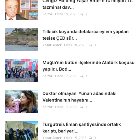
Cengiz Holding Yaşar Anter’e 10 milyon TL.
tazminat dav...
Editör
Ocak 19, 2025
0
Tilkicik koyunda defalarca eylem yapılan
tesise ÇED sür...
Yasar Anter
Ocak 18, 2025
0
Muğla’nın bütün ilçelerinde Atatürk koşusu
yapıldı. Bod...
Editör
Ocak 17, 2025
0
Doktor olmayan Yunan adasındaki
Valentina’nın hayatını...
Editör
Ocak 17, 2025
0
Turgutreis liman şantiyesinde ortalık
karıştı, bariyerl...
Yasar Anter
Ocak 15, 2025
0