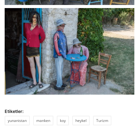
Etiketler:
yunanistan
manken
koy
heykel
Turizm