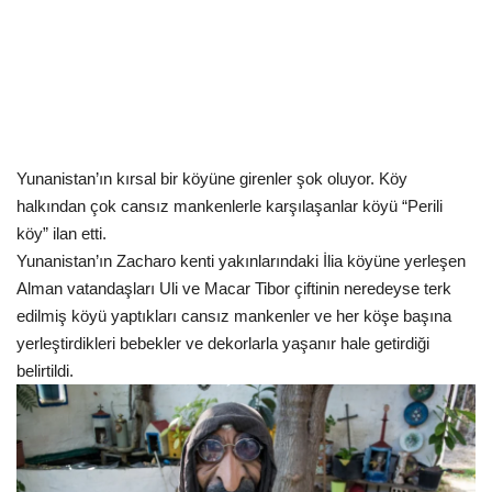
Kültür Sanat Tarih
Sağlık
Ekonomi
Gündem
Yunanistan’ın kırsal bir köyüne girenler şok oluyor. Köy
halkından çok cansız mankenlerle karşılaşanlar köyü “Perili
Dünya
köy” ilan etti.
Yunanistan’ın Zacharo kenti yakınlarındaki İlia köyüne yerleşen
Alman vatandaşları Uli ve Macar Tibor çiftinin neredeyse terk
edilmiş köyü yaptıkları cansız mankenler ve her köşe başına
yerleştirdikleri bebekler ve dekorlarla yaşanır hale getirdiği
belirtildi.