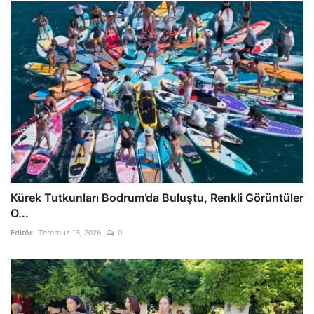
Kürek Tutkunları Bodrum’da Buluştu, Renkli Görüntüler
O...
Editör
Temmuz 13, 2026
0