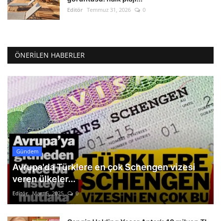
Editör
Temmuz 31, 2026
0
ÖNERILEN HABERLER
Gündem
Avrupa'da Türklere en çok Schengen vizesi
veren ülkeler...
Editör
Mart 5, 2025
0