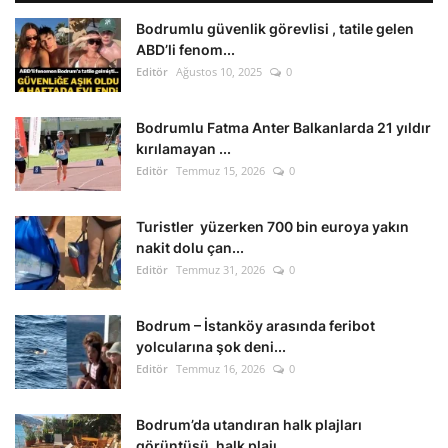
Bodrumlu güvenlik görevlisi , tatile gelen
ABD’li fenom...
Editör
Ağustos 10, 2025
0
Bodrumlu Fatma Anter Balkanlarda 21 yıldır
kırılamayan ...
Editör
Temmuz 15, 2026
0
Turistler yüzerken 700 bin euroya yakın
nakit dolu çan...
Editör
Temmuz 31, 2026
0
Bodrum – İstanköy arasında feribot
yolcularına şok deni...
Editör
Temmuz 16, 2026
0
Bodrum’da utandıran halk plajları
görüntüsü. halk plajı...