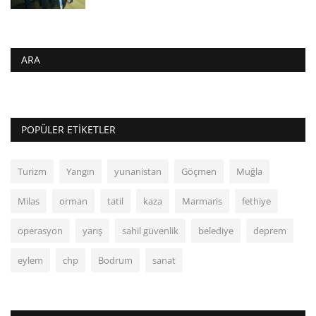
ARA
POPÜLER ETIKETLER
Turizm
Yangın
yunanistan
Göçmen
Muğla
Milas
orman
tatil
kaza
Marmaris
fethiye
operasyon
yarış
sahil güvenlik
belediye
deprem
eylem
chp
Bodrum
sanat