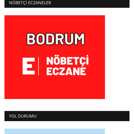
NÖBETÇI ECZANELER
YOL DURUMU