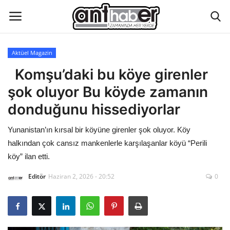
Aktüel Magazin
Künye
Komşu’daki bu köye girenler
şok oluyor Bu köyde zamanın
Eğitim
donduğunu hissediyorlar
Aktüel Magazin
Yunanistan’ın kırsal bir köyüne girenler şok oluyor. Köy
halkından çok cansız mankenlerle karşılaşanlar köyü “Perili
Hakkımızda
köy” ilan etti.
İletişim
Editör
Haziran 2, 2026 - 20:52
0
Asayiş
Çevre