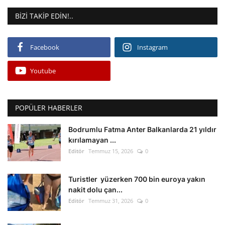
BIZI TAKIP EDIN!..
Facebook
Instagram
Youtube
POPÜLER HABERLER
Bodrumlu Fatma Anter Balkanlarda 21 yıldır
kırılamayan ...
Editör
Temmuz 15, 2026
0
Turistler yüzerken 700 bin euroya yakın
nakit dolu çan...
Editör
Temmuz 31, 2026
0