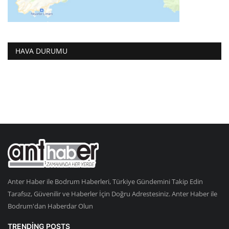
HAVA DURUMU
Anter Haber ile Bodrum Haberleri, Türkiye Gündemini Takip Edin
Tarafsız, Güvenilir ve Haberler İçin Doğru Adrestesiniz. Anter Haber ile
Bodrum'dan Haberdar Olun
TRENDING POSTS