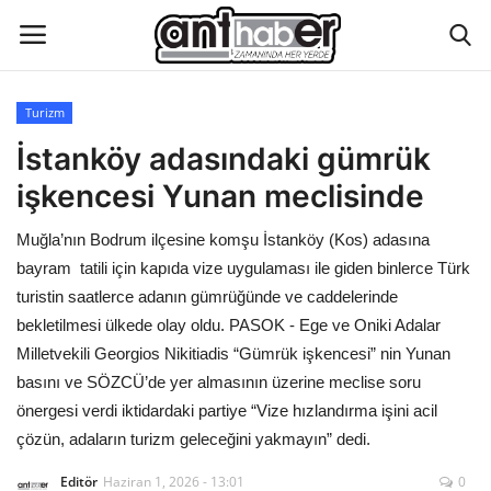
Turizm
Künye
İstanköy adasındaki gümrük
işkencesi Yunan meclisinde
Eğitim
Muğla’nın Bodrum ilçesine komşu İstanköy (Kos) adasına
Aktüel Magazin
bayram tatili için kapıda vize uygulaması ile giden binlerce Türk
turistin saatlerce adanın gümrüğünde ve caddelerinde
Hakkımızda
bekletilmesi ülkede olay oldu. PASOK - Ege ve Oniki Adalar
Milletvekili Georgios Nikitiadis “Gümrük işkencesi” nin Yunan
İletişim
basını ve SÖZCÜ’de yer almasının üzerine meclise soru
önergesi verdi iktidardaki partiye “Vize hızlandırma işini acil
Asayiş
çözün, adaların turizm geleceğini yakmayın” dedi.
Editör
Haziran 1, 2026 - 13:01
0
Çevre