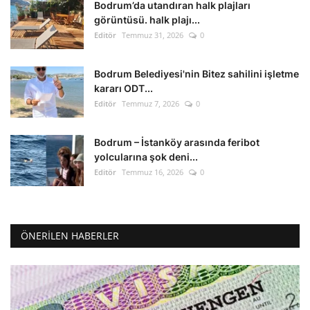
Bodrum’da utandıran halk plajları
görüntüsü. halk plajı...
Editör
Temmuz 31, 2026
0
Bodrum Belediyesi'nin Bitez sahilini işletme
kararı ODT...
Editör
Temmuz 7, 2026
0
Bodrum – İstanköy arasında feribot
yolcularına şok deni...
Editör
Temmuz 16, 2026
0
ÖNERILEN HABERLER