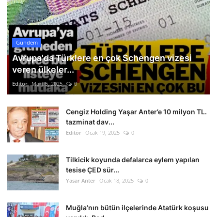
Gündem
Avrupa'da Türklere en çok Schengen vizesi
veren ülkeler...
Editör
Mart 5, 2025
0
Cengiz Holding Yaşar Anter’e 10 milyon TL.
tazminat dav...
Editör
Ocak 19, 2025
0
Tilkicik koyunda defalarca eylem yapılan
tesise ÇED sür...
Yasar Anter
Ocak 18, 2025
0
Muğla’nın bütün ilçelerinde Atatürk koşusu