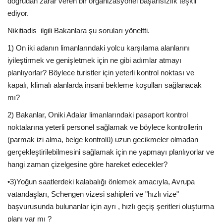
doğrudan zarar veren bir organizasyonel başarısızlık teşkil
ediyor.
Nikitiadis
ilgili Bakanlara şu soruları yöneltti.
1) On iki adanın limanlarındaki yolcu karşılama alanlarını
iyileştirmek ve genişletmek için ne gibi adımlar atmayı
planlıyorlar? Böylece turistler için yeterli kontrol noktası ve
kapalı, klimalı alanlarda insani bekleme koşulları sağlanacak
mı?
2) Bakanlar, Oniki Adalar limanlarındaki pasaport kontrol
noktalarına yeterli personel sağlamak ve böylece kontrollerin
(parmak izi alma, belge kontrolü) uzun gecikmeler olmadan
gerçekleştirilebilmesini sağlamak için ne yapmayı planlıyorlar ve
hangi zaman çizelgesine göre hareket edecekler?
•3)Yoğun saatlerdeki kalabalığı önlemek amacıyla, Avrupa
vatandaşları, Schengen vizesi sahipleri ve "hızlı vize"
başvurusunda bulunanlar
için ayrı
, hızlı geçiş şeritleri oluşturma
planı var mı ?