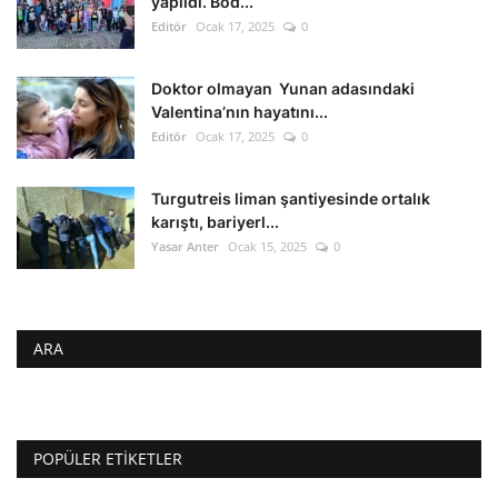
yapıldı. Bod...
Editör
Ocak 17, 2025
0
Doktor olmayan Yunan adasındaki
Valentina’nın hayatını...
Editör
Ocak 17, 2025
0
Turgutreis liman şantiyesinde ortalık
karıştı, bariyerl...
Yasar Anter
Ocak 15, 2025
0
ARA
POPÜLER ETIKETLER