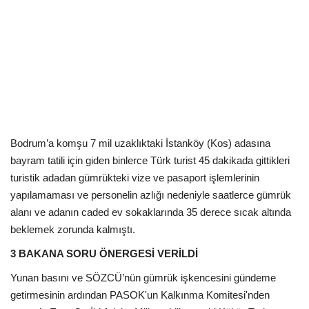
Kültür Sanat Tarih
Sağlık
Ekonomi
Gündem
Dünya
Bodrum’a komşu 7 mil uzaklıktaki İstanköy (Kos) adasına
bayram tatili için giden binlerce Türk turist 45 dakikada gittikleri
turistik adadan gümrükteki vize ve pasaport işlemlerinin
yapılamaması ve personelin azlığı nedeniyle saatlerce gümrük
alanı ve adanın caded ev sokaklarında 35 derece sıcak altında
beklemek zorunda kalmıştı.
3 BAKANA SORU ÖNERGESİ VERİLDİ
Yunan basını ve SÖZCÜ’nün gümrük işkencesini gündeme
getirmesinin ardından
PASOK'un Kalkınma Komitesi'nden