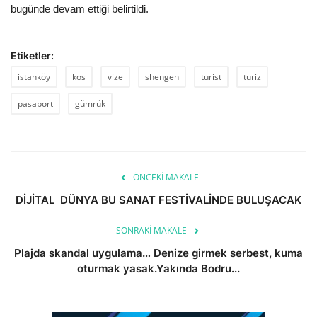
bugünde devam ettiği belirtildi.
Etiketler:
istanköy
kos
vize
shengen
turist
turiz
pasaport
gümrük
ÖNCEKI MAKALE
DİJİTAL DÜNYA BU SANAT FESTİVALİNDE BULUŞACAK
SONRAKI MAKALE
Plajda skandal uygulama… Denize girmek serbest, kuma
oturmak yasak.Yakında Bodru...