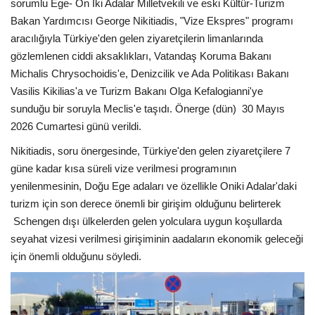
sorumlu Ege- On İki Adalar Milletvekili ve eski Kültür-Turizm
Bakan Yardımcısı George Nikitiadis, "Vize Ekspres" programı
aracılığıyla Türkiye'den gelen ziyaretçilerin limanlarında
gözlemlenen ciddi aksaklıkları, Vatandaş Koruma Bakanı
Michalis Chrysochoidis'e, Denizcilik ve Ada Politikası Bakanı
Vasilis Kikilias'a ve Turizm Bakanı Olga Kefalogianni'ye
sunduğu bir soruyla Meclis'e taşıdı. Önerge (dün)
30 Mayıs
2026 Cumartesi günü verildi.
Nikitiadis, soru önergesinde, Türkiye'den gelen ziyaretçilere 7
güne kadar kısa süreli vize verilmesi programının
yenilenmesinin, Doğu Ege adaları ve özellikle Oniki Adalar'daki
turizm için son derece önemli bir girişim olduğunu belirterek
Schengen dışı ülkelerden gelen yolculara uygun koşullarda
seyahat vizesi verilmesi girişiminin aadaların ekonomik geleceği
için önemli olduğunu söyledi.