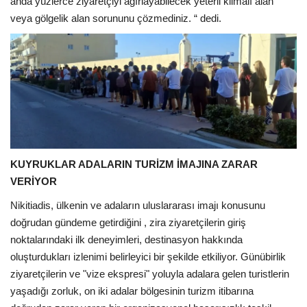
anda yüzlerce ziyaretçiyi ağırlayabilecek yeterli klimalı alan
veya gölgelik alan sorununu çözmediniz. “ dedi.
KUYRUKLAR ADALARIN TURİZM İMAJINA ZARAR
VERİYOR
Nikitiadis, ülkenin ve adaların uluslararası imajı konusunu
doğrudan gündeme getirdiğini , zira ziyaretçilerin giriş
noktalarındaki ilk deneyimleri, destinasyon hakkında
oluşturdukları izlenimi belirleyici bir şekilde etkiliyor. Günübirlik
ziyaretçilerin ve "vize ekspresi" yoluyla adalara gelen turistlerin
yaşadığı zorluk, on iki adalar bölgesinin turizm itibarına