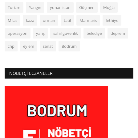
Turizm
Yangın
yunanistan
Göçmen
Muğla
Milas
kaza
orman
tatil
Marmaris
fethiye
operasyon
yarış
sahil güvenlik
belediye
deprem
chp
eylem
sanat
Bodrum
NÖBETÇI ECZANELER