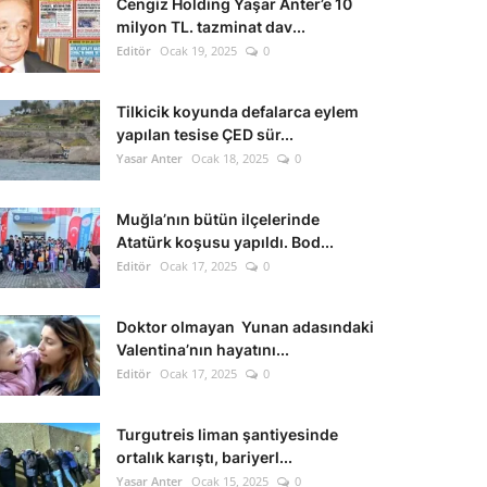
Cengiz Holding Yaşar Anter’e 10
milyon TL. tazminat dav...
Editör
Ocak 19, 2025
0
Tilkicik koyunda defalarca eylem
yapılan tesise ÇED sür...
Yasar Anter
Ocak 18, 2025
0
Muğla’nın bütün ilçelerinde
Atatürk koşusu yapıldı. Bod...
Editör
Ocak 17, 2025
0
Doktor olmayan Yunan adasındaki
Valentina’nın hayatını...
Editör
Ocak 17, 2025
0
Turgutreis liman şantiyesinde
ortalık karıştı, bariyerl...
Yasar Anter
Ocak 15, 2025
0