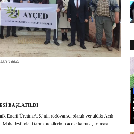
zaferi geldi
Sİ BAŞLATILDI
k Enerji Üretim A.Ş.’nin rödövansçı olarak yer aldığı Açık
ahallesi’ndeki tarım arazilerinin acele kamulaştırılması