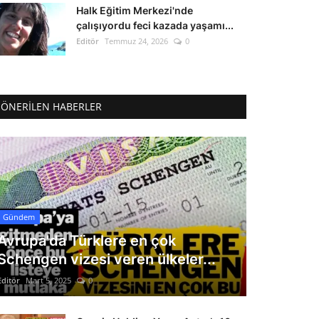
Halk Eğitim Merkezi'nde
çalışıyordu feci kazada yaşamı...
Editör
Temmuz 24, 2026
0
ÖNERILEN HABERLER
Gündem
Avrupa'da Türklere en çok
Schengen vizesi veren ülkeler...
Editör
Mart 5, 2025
0