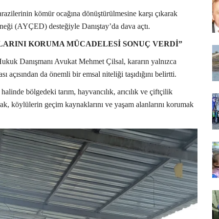
arazilerinin kömür ocağına dönüştürülmesine karşı çıkarak
eği (AYÇED) desteğiyle Danıştay’da dava açtı.
LARINI KORUMA MÜCADELESİ SONUÇ VERDİ”
 Hukuk Danışmanı Avukat Mehmet Çilsal, kararın yalnızca
ı açısından da önemli bir emsal niteliği taşıdığını belirtti.
halinde bölgedeki tarım, hayvancılık, arıcılık ve çiftçilik
arak, köylülerin geçim kaynaklarını ve yaşam alanlarını korumak