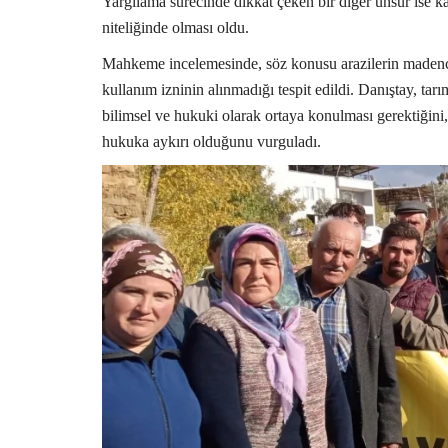
Yargılama sürecinde dikkat çeken bir diğer unsur ise ka
niteliğinde olması oldu.
Mahkeme incelemesinde, söz konusu arazilerin madencili
kullanım izninin alınmadığı tespit edildi. Danıştay, tar
bilimsel ve hukuki olarak ortaya konulması gerektiğini,
hukuka aykırı olduğunu vurguladı.