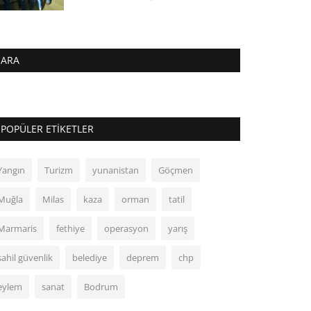
ARA
POPÜLER ETIKETLER
Yangın
Turizm
yunanistan
Göçmen
Muğla
Milas
kaza
orman
tatil
Marmaris
fethiye
operasyon
yarış
sahil güvenlik
belediye
deprem
chp
eylem
sanat
Bodrum