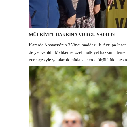
MÜLKİYET HAKKINA VURGU YAPILDI
Kararda Anayasa’nın 35’inci maddesi ile Avrupa İnsan
de yer verildi. Mahkeme, özel mülkiyet hakkının temel
gerekçesiyle yapılacak müdahalelerde ölçülülük ilkesinin