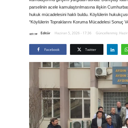
parselinin acele kamulaştırılmasına ilişkin Cumhurbaşk
hukuk mücadelesini haklı buldu. Köylülerin hukukç
“Köylülerin Topraklarını Koruma Mücadelesi Sonuç Ve
Editör
Haziran 5, 2026 - 17:36
Güncellenmiş: Hazir
Facebook
Twitter