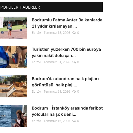
POPÜLER HABERLER
Bodrumlu Fatma Anter Balkanlarda
21 yıldır kırılamayan ...
Editör
Temmuz 15, 2026
0
Turistler yüzerken 700 bin euroya
yakın nakit dolu çan...
Editör
Temmuz 31, 2026
0
Bodrum’da utandıran halk plajları
görüntüsü. halk plajı...
Editör
Temmuz 31, 2026
0
Bodrum – İstanköy arasında feribot
yolcularına şok deni...
Editör
Temmuz 16, 2026
0