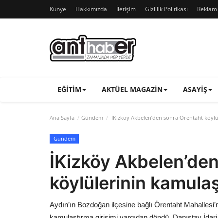
Künye
Hakkımızda
İletişim
Gizlilik Politikası
Reklam v
EĞITIM
AKTÜEL MAGAZIN
ASAYIŞ
Ana Sayfa
Gündem
İKizköy Akbelen’den sonra Örentaht köylül
Gündem
İKizköy Akbelen’de
köylülerinin kamulaş
Aydın’ın Bozdoğan ilçesine bağlı Örentaht Mahallesi
kamulaştırma girişimi yargıdan döndü. Danıştay İdar