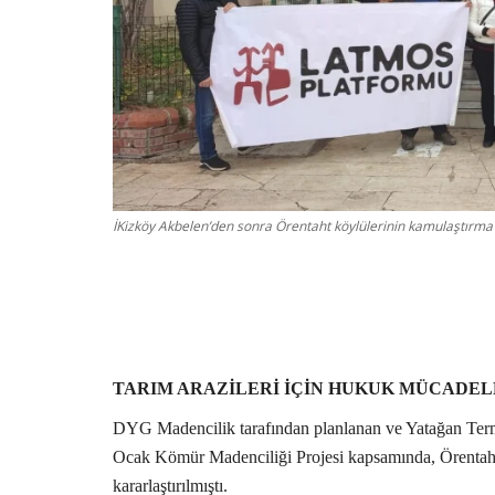
İKizköy Akbelen’den sonra Örentaht köylülerinin kamulaştırma 
TARIM ARAZİLERİ İÇİN HUKUK MÜCADELE
DYG Madencilik tarafından planlanan ve Yatağan Termi
Ocak Kömür Madenciliği Projesi kapsamında, Örentaht M
kararlaştırılmıştı.