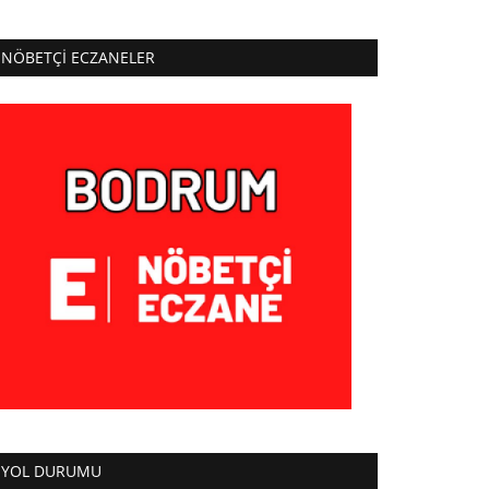
NÖBETÇI ECZANELER
YOL DURUMU