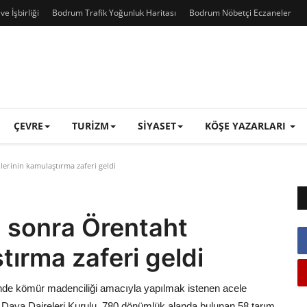
e İşbirliği
Bodrum Trafik Yoğunluk Haritası
Bodrum Nöbetçi Eczaneler
ÇEVRE
TURIZM
SIYASET
KÖŞE YAZARLARI
erinin kamulaştırma zaferi geldi
n sonra Örentaht
tırma zaferi geldi
’nde kömür madenciliği amacıyla yapılmak istenen acele
i Dava Daireleri Kurulu, 780 dönümlük alanda bulunan 58 tarım