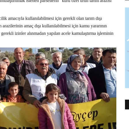
mulaştırılmak istenen parsellerin “kuru özel ürün tarım arazisi”
k amacıyla kullanılabilmesi için gerekli olan tarım dışı
ım arazilerinin amaç dışı kullanılabilmesi için kamu yararının
 gerekli izinler alınmadan yapılan acele kamulaştırma işleminin