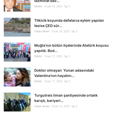
tazminat dav...
Editör
Ocak 19, 2025
0
Tilkicik koyunda defalarca eylem yapılan
tesise ÇED sür...
Yasar Anter
Ocak 18, 2025
0
Muğla’nın bütün ilçelerinde Atatürk koşusu
yapıldı. Bod...
Editör
Ocak 17, 2025
0
Doktor olmayan Yunan adasındaki
Valentina’nın hayatını...
Editör
Ocak 17, 2025
0
Turgutreis liman şantiyesinde ortalık
karıştı, bariyerl...
Yasar Anter
Ocak 15, 2025
0