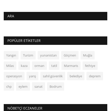
ARA
POPÜLER ETIKETLER
Yangın
Turizm
yunanistan
Göçmen
Muğla
Milas
kaza
orman
tatil
Marmaris
fethiye
operasyon
yarış
sahil güvenlik
belediye
deprem
chp
eylem
sanat
Bodrum
NÖBETÇI ECZANELER