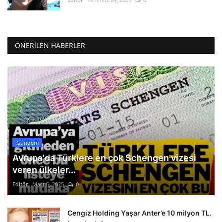
ÖNERILEN HABERLER
Gündem
Avrupa'da Türklere en çok Schengen vizesi
veren ülkeler...
Editör
Mart 5, 2025
0
Cengiz Holding Yaşar Anter’e 10 milyon TL.