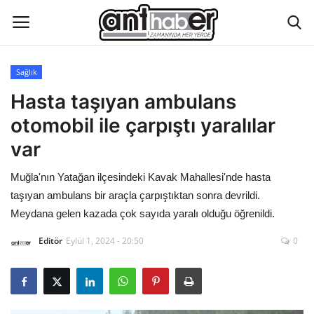
Sağlık
Künye
Hasta taşıyan ambulans
otomobil ile çarpıştı yaralılar
Eğitim
var
Aktüel Magazin
Muğla'nın Yatağan ilçesindeki Kavak Mahallesi'nde hasta
taşıyan ambulans bir araçla çarpıştıktan sonra devrildi.
Hakkımızda
Meydana gelen kazada çok sayıda yaralı olduğu öğrenildi.
İletişim
Editör
Eylül 1, 2024 - 20:50
0
Asayiş
Çevre