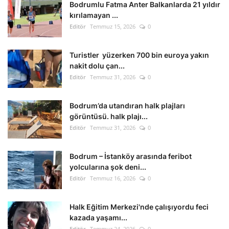
Bodrumlu Fatma Anter Balkanlarda 21 yıldır
kırılamayan ...
Editör
Temmuz 15, 2026
0
Turistler yüzerken 700 bin euroya yakın
nakit dolu çan...
Editör
Temmuz 31, 2026
0
Bodrum’da utandıran halk plajları
görüntüsü. halk plajı...
Editör
Temmuz 31, 2026
0
Bodrum – İstanköy arasında feribot
yolcularına şok deni...
Editör
Temmuz 16, 2026
0
Halk Eğitim Merkezi'nde çalışıyordu feci
kazada yaşamı...
Editör
Temmuz 24, 2026
0