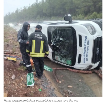
Gizlilik Politikası
Reklam ve İşbirliği
Bodrum Trafik Yoğunluk Haritası
Turizm
Siyaset
Bodrum Nöbetçi Eczaneler
Köşe Yazarları
Spor
Hasta taşıyan ambulans otomobil ile çarpıştı yaralılar var