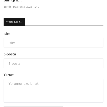
paniği b...
Editör
Haziran 5, 2026
0
YORUMLAR
İsim
E-posta
Yorum