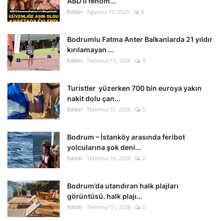
ABD’li fenom...
Editör
Ağustos 10, 2025
0
Bodrumlu Fatma Anter Balkanlarda 21 yıldır
kırılamayan ...
Editör
Temmuz 15, 2026
0
Turistler yüzerken 700 bin euroya yakın
nakit dolu çan...
Editör
Temmuz 31, 2026
0
Bodrum – İstanköy arasında feribot
yolcularına şok deni...
Editör
Temmuz 16, 2026
0
Bodrum’da utandıran halk plajları
görüntüsü. halk plajı...
Editör
Temmuz 31, 2026
0