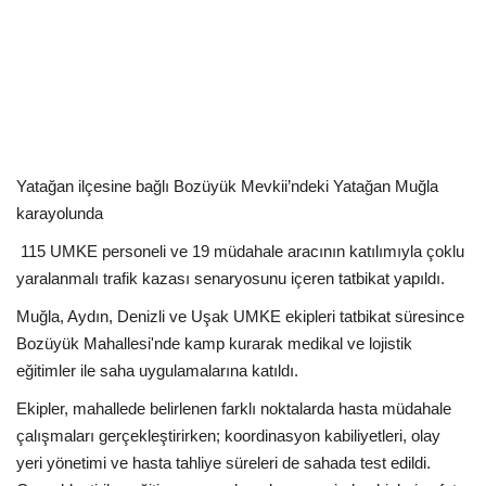
Kültür Sanat Tarih
Sağlık
Ekonomi
Gündem
Yatağan ilçesine bağlı Bozüyük Mevkii’ndeki Yatağan Muğla
karayolunda
Dünya
115 UMKE personeli ve 19 müdahale aracının katılımıyla çoklu
yaralanmalı trafik kazası senaryosunu içeren tatbikat yapıldı.
Muğla, Aydın, Denizli ve Uşak UMKE ekipleri tatbikat süresince
Bozüyük Mahallesi'nde kamp kurarak medikal ve lojistik
eğitimler ile saha uygulamalarına katıldı.
Ekipler, mahallede belirlenen farklı noktalarda hasta müdahale
çalışmaları gerçekleştirirken; koordinasyon kabiliyetleri, olay
yeri yönetimi ve hasta tahliye süreleri de sahada test edildi.