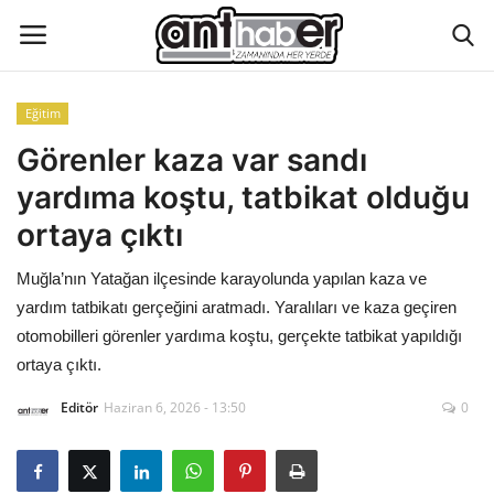
Eğitim
Künye
Görenler kaza var sandı
yardıma koştu, tatbikat olduğu
Eğitim
ortaya çıktı
Aktüel Magazin
Muğla’nın Yatağan ilçesinde karayolunda yapılan kaza ve
yardım tatbikatı gerçeğini aratmadı. Yaralıları ve kaza geçiren
Hakkımızda
otomobilleri görenler yardıma koştu, gerçekte tatbikat yapıldığı
ortaya çıktı.
İletişim
Editör
Haziran 6, 2026 - 13:50
0
Asayiş
Çevre