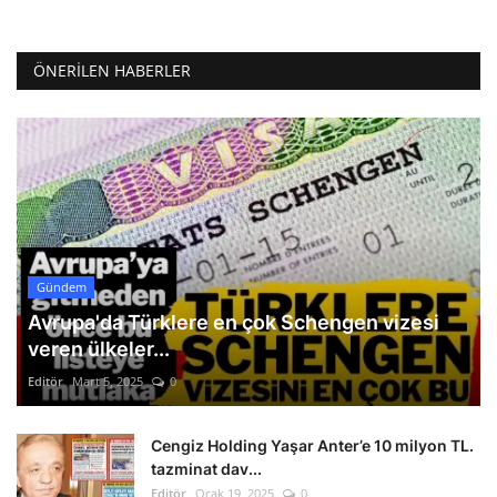
ÖNERILEN HABERLER
Gündem
Avrupa'da Türklere en çok Schengen vizesi
veren ülkeler...
Editör
Mart 5, 2025
0
Cengiz Holding Yaşar Anter’e 10 milyon TL.
tazminat dav...
Editör
Ocak 19, 2025
0