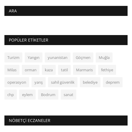
ARA
POPÜLER ETIKETLER
Turizm
Yangın
yunanistan
Göçmen
Muğla
Milas
orman
kaza
tatil
Marmaris
fethiye
operasyon
yarış
sahil güvenlik
belediye
deprem
chp
eylem
Bodrum
sanat
NÖBETÇI ECZANELER