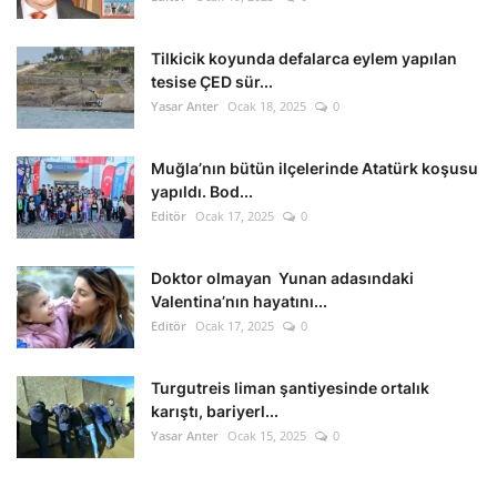
Tilkicik koyunda defalarca eylem yapılan
tesise ÇED sür...
Yasar Anter
Ocak 18, 2025
0
Muğla’nın bütün ilçelerinde Atatürk koşusu
yapıldı. Bod...
Editör
Ocak 17, 2025
0
Doktor olmayan Yunan adasındaki
Valentina’nın hayatını...
Editör
Ocak 17, 2025
0
Turgutreis liman şantiyesinde ortalık
karıştı, bariyerl...
Yasar Anter
Ocak 15, 2025
0