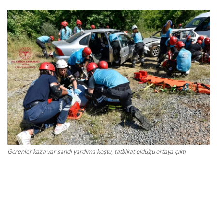
Gizlilik Politikası
Reklam ve İşbirliği
Bodrum Trafik Yoğunluk Haritası
Turizm
Siyaset
Bodrum Nöbetçi Eczaneler
Görenler kaza var sandı yardıma koştu, tatbikat olduğu ortaya çıktı
Köşe Yazarları
Spor