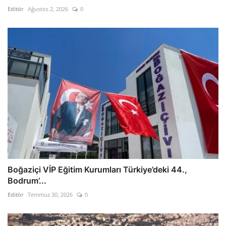
Editör
Ağustos 2, 2026
0
Boğaziçi VİP Eğitim Kurumları Türkiye’deki 44.,
Bodrum’...
Editör
Temmuz 30, 2026
0