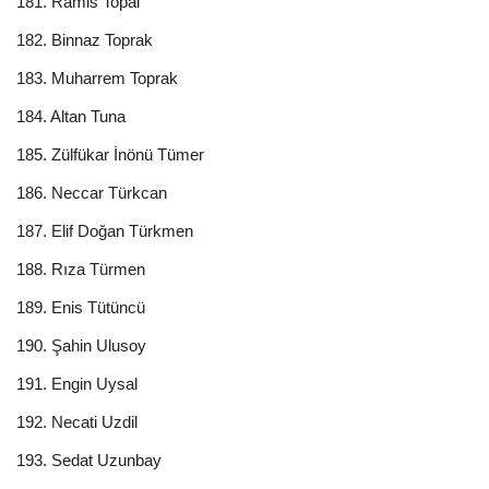
181. Ramis Topal
182. Binnaz Toprak
183. Muharrem Toprak
184. Altan Tuna
185. Zülfükar İnönü Tümer
186. Neccar Türkcan
187. Elif Doğan Türkmen
188. Rıza Türmen
189. Enis Tütüncü
190. Şahin Ulusoy
191. Engin Uysal
192. Necati Uzdil
193. Sedat Uzunbay