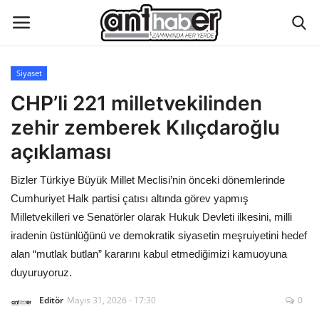
Siyaset
Künye
CHP’li 221 milletvekilinden
zehir zemberek Kılıçdaroğlu
Eğitim
açıklaması
Aktüel Magazin
Bizler Türkiye Büyük Millet Meclisi’nin önceki dönemlerinde
Cumhuriyet Halk partisi çatısı altında görev yapmış
Hakkımızda
Milletvekilleri ve Senatörler olarak Hukuk Devleti ilkesini, milli
iradenin üstünlüğünü ve demokratik siyasetin meşruiyetini hedef
İletişim
alan “mutlak butlan” kararını kabul etmediğimizi kamuoyuna
duyuruyoruz.
Asayiş
Editör
Mayıs 31, 2026 - 17:30
0
Çevre