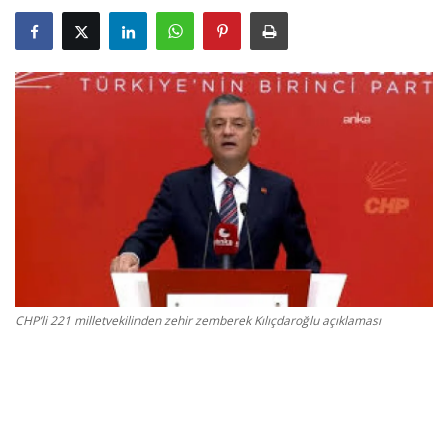
Gizlilik Politikası
Reklam ve İşbirliği
Bodrum Trafik Yoğunluk Haritası
Turizm
Siyaset
Bodrum Nöbetçi Eczaneler
CHP’li 221 milletvekilinden zehir zemberek Kılıçdaroğlu açıklaması
Köşe Yazarları
Spor