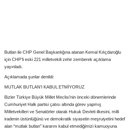
Kültür Sanat Tarih
Sağlık
Ekonomi
Gündem
Butlan ile CHP Genel Başkanlığına atanan Kemal Kılıçdaroğlu
için CHP’li eski 221 milletvekili zehir zemberek açıklama
Dünya
yayınladı.
Açıklamada şunlar denildi:
MUTLAK BUTLAN’I KABUL ETMİYORUZ
Bizler Türkiye Büyük Millet Meclisi’nin önceki dönemlerinde
Cumhuriyet Halk partisi çatısı altında görev yapmış
Milletvekilleri ve Senatörler olarak Hukuk Devleti ilkesini, milli
iradenin üstünlüğünü ve demokratik siyasetin meşruiyetini hedef
alan “mutlak butlan” kararını kabul etmediğimizi kamuoyuna