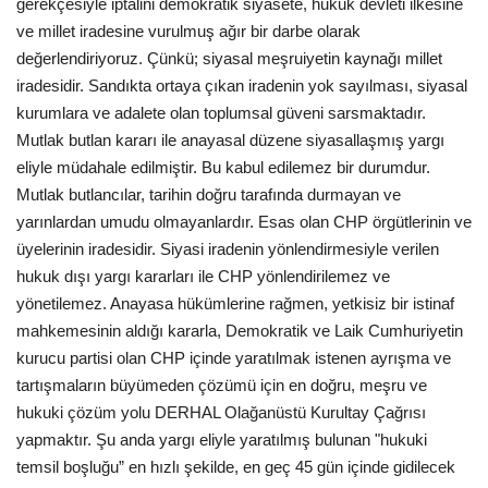
gerekçesiyle iptalini demokratik siyasete, hukuk devleti ilkesine
ve millet iradesine vurulmuş ağır bir darbe olarak
değerlendiriyoruz. Çünkü; siyasal meşruiyetin kaynağı millet
iradesidir. Sandıkta ortaya çıkan iradenin yok sayılması, siyasal
kurumlara ve adalete olan toplumsal güveni sarsmaktadır.
Mutlak butlan kararı ile anayasal düzene siyasallaşmış yargı
eliyle müdahale edilmiştir. Bu kabul edilemez bir durumdur.
Mutlak butlancılar, tarihin doğru tarafında durmayan ve
yarınlardan umudu olmayanlardır. Esas olan CHP örgütlerinin ve
üyelerinin iradesidir. Siyasi iradenin yönlendirmesiyle verilen
hukuk dışı yargı kararları ile CHP yönlendirilemez ve
yönetilemez. Anayasa hükümlerine rağmen, yetkisiz bir istinaf
mahkemesinin aldığı kararla, Demokratik ve Laik Cumhuriyetin
kurucu partisi olan CHP içinde yaratılmak istenen ayrışma ve
tartışmaların büyümeden çözümü için en doğru, meşru ve
hukuki çözüm yolu DERHAL Olağanüstü Kurultay Çağrısı
yapmaktır. Şu anda yargı eliyle yaratılmış bulunan "hukuki
temsil boşluğu” en hızlı şekilde, en geç 45 gün içinde gidilecek