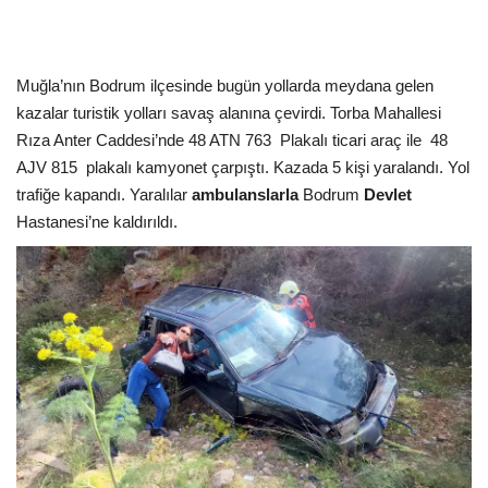
Kültür Sanat Tarih
Sağlık
Muğla’nın Bodrum ilçesinde bugün yollarda meydana gelen
kazalar turistik yolları savaş alanına çevirdi. Torba Mahallesi
Ekonomi
Rıza Anter Caddesi’nde 48 ATN 763
Plakalı ticari araç ile
48
AJV 815
plakalı kamyonet çarpıştı. Kazada 5 kişi yaralandı. Yol
Gündem
trafiğe kapandı. Yaralılar
ambulanslarla
Bodrum
Devlet
Hastanesi’ne kaldırıldı.
Dünya