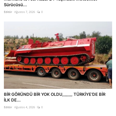
Sürücüsü...
Editör
Ağustos 7, 2026
0
BİR GÖRÜNDÜ BİR YOK OLDU,,,,,,,, TÜRKİYE’DE BİR
İLK DE...
Editör
Ağustos 4, 2026
0