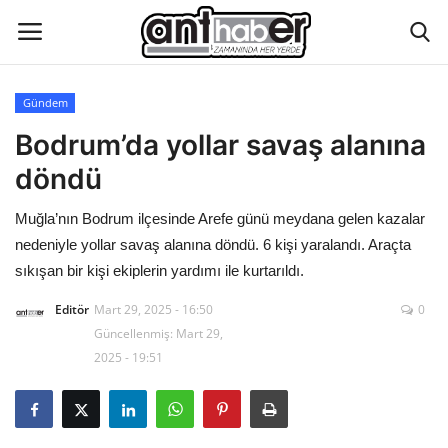
Gündem
Künye
Bodrum’da yollar savaş alanına
döndü
Eğitim
Muğla’nın Bodrum ilçesinde Arefe günü meydana gelen kazalar
Aktüel Magazin
nedeniyle yollar savaş alanına döndü. 6 kişi yaralandı. Araçta
sıkışan bir kişi ekiplerin yardımı ile kurtarıldı.
Hakkımızda
Editör
Mart 29, 2025 - 16:50
0
Güncellenmiş: Mart 29,
İletişim
2025 - 19:51
Asayiş
Çevre