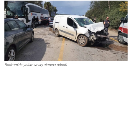
Gizlilik Politikası
Reklam ve İşbirliği
Bodrum Trafik Yoğunluk Haritası
Turizm
Bodrum’da yollar savaş alanına döndü
Siyaset
Bodrum Nöbetçi Eczaneler
Köşe Yazarları
Spor