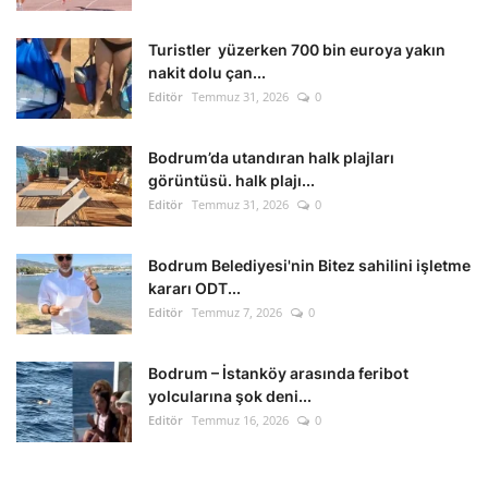
Turistler yüzerken 700 bin euroya yakın
nakit dolu çan...
Editör
Temmuz 31, 2026
0
Bodrum’da utandıran halk plajları
görüntüsü. halk plajı...
Editör
Temmuz 31, 2026
0
Bodrum Belediyesi'nin Bitez sahilini işletme
kararı ODT...
Editör
Temmuz 7, 2026
0
Bodrum – İstanköy arasında feribot
yolcularına şok deni...
Editör
Temmuz 16, 2026
0