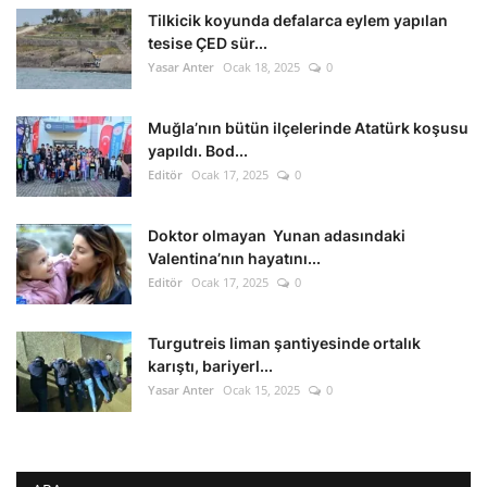
Tilkicik koyunda defalarca eylem yapılan
tesise ÇED sür...
Yasar Anter
Ocak 18, 2025
0
Muğla’nın bütün ilçelerinde Atatürk koşusu
yapıldı. Bod...
Editör
Ocak 17, 2025
0
Doktor olmayan Yunan adasındaki
Valentina’nın hayatını...
Editör
Ocak 17, 2025
0
Turgutreis liman şantiyesinde ortalık
karıştı, bariyerl...
Yasar Anter
Ocak 15, 2025
0