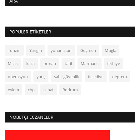
ARA
POPÜLER ETIKETLER
Turizm
Yangın
yunanistan
Göçmen
Muğla
Milas
kaza
orman
tatil
Marmaris
fethiye
operasyon
yarış
sahil güvenlik
belediye
deprem
eylem
chp
sanat
Bodrum
NÖBETÇI ECZANELER