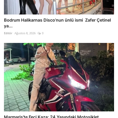
Bodrum Halikarnas Disco’nun ünlü ismi Zafer Çetinel
ya...
Editör
Ağustos 8, 2026
0
Marmaris'te Feci Kaza: 24 Yaşındaki Motosiklet