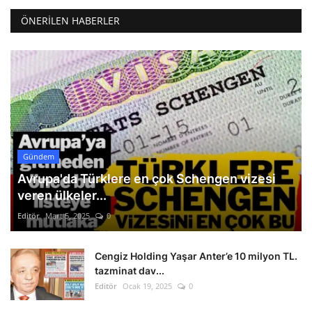
ÖNERILEN HABERLER
Gündem
Avrupa'da Türklere en çok Schengen vizesi
veren ülkeler...
Editör
Mart 5, 2025
0
Cengiz Holding Yaşar Anter’e 10 milyon TL.
tazminat dav...
Editör
Ocak 19, 2025
0