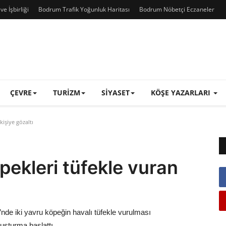
e İşbirliği
Bodrum Trafik Yoğunluk Haritası
Bodrum Nöbetçi Eczaneler
ÇEVRE
TURIZM
SIYASET
KÖŞE YAZARLARI
işiye gözaltı
ekleri tüfekle vuran
de iki yavru köpeğin havalı tüfekle vurulması
ruşturma başlattı.