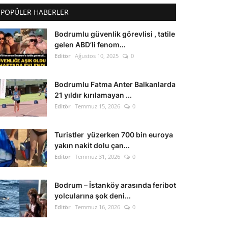
POPÜLER HABERLER
Bodrumlu güvenlik görevlisi , tatile
gelen ABD’li fenom...
Editör
Ağustos 10, 2025
0
Bodrumlu Fatma Anter Balkanlarda
21 yıldır kırılamayan ...
Editör
Temmuz 15, 2026
0
Turistler yüzerken 700 bin euroya
yakın nakit dolu çan...
Editör
Temmuz 31, 2026
0
Bodrum – İstanköy arasında feribot
yolcularına şok deni...
Editör
Temmuz 16, 2026
0