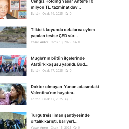
Cengiz Holding Yaşar Anter’e 10
milyon TL. tazminat dav...
Editör
Ocak 19, 2025
0
Tilkicik koyunda defalarca eylem
yapılan tesise ÇED sür...
Yasar Anter
Ocak 18, 2025
0
Muğla’nın bütün ilçelerinde
Atatürk koşusu yapıldı. Bod...
Editör
Ocak 17, 2025
0
Doktor olmayan Yunan adasındaki
Valentina’nın hayatını...
Editör
Ocak 17, 2025
0
Turgutreis liman şantiyesinde
ortalık karıştı, bariyerl...
Yasar Anter
Ocak 15, 2025
0