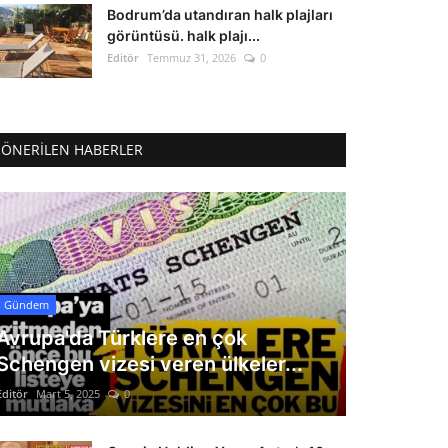
Bodrum’da utandıran halk plajları
görüntüsü. halk plajı...
Editör
Temmuz 31, 2026
0
ÖNERILEN HABERLER
Gündem
Avrupa'da Türklere en çok
Schengen vizesi veren ülkeler...
Editör
Mart 5, 2025
0