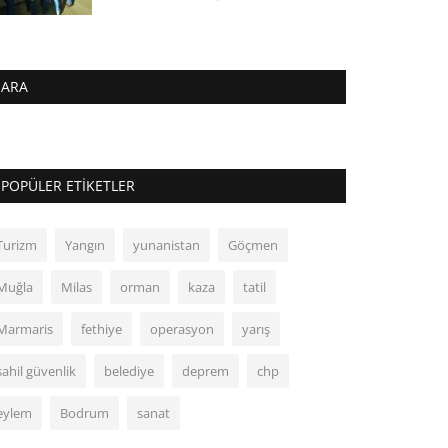
ARA
POPÜLER ETIKETLER
Turizm
Yangın
yunanistan
Göçmen
Muğla
Milas
orman
kaza
tatil
Marmaris
fethiye
operasyon
yarış
sahil güvenlik
belediye
deprem
chp
eylem
Bodrum
sanat