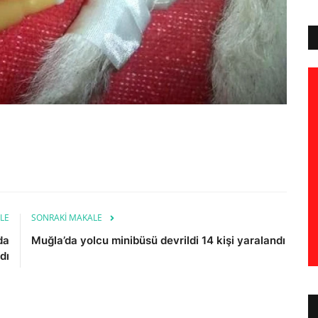
LE
SONRAKI MAKALE
da
Muğla’da yolcu minibüsü devrildi 14 kişi yaralandı
dı