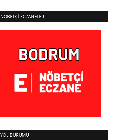
NÖBETÇI ECZANELER
YOL DURUMU