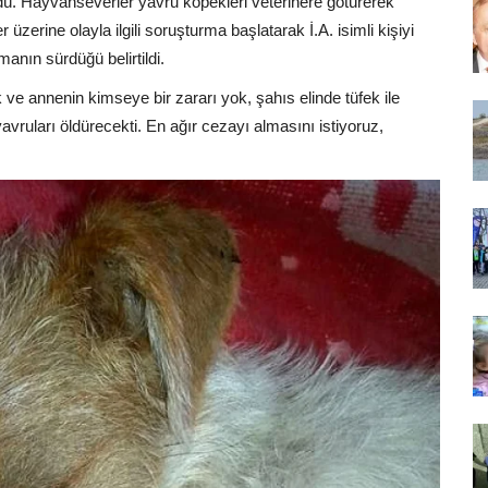
rdü. Hayvanseverler yavru köpekleri veterinere götürerek
üzerine olayla ilgili soruşturma başlatarak İ.A. isimli kişiyi
manın sürdüğü belirtildi.
e annenin kimseye bir zararı yok, şahıs elinde tüfek ile
yavruları öldürecekti. En ağır cezayı almasını istiyoruz,