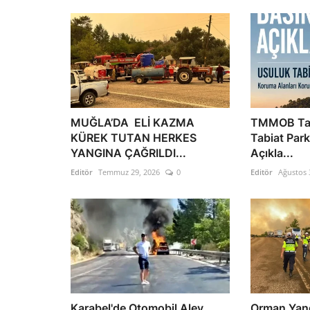
MUĞLA’DA ELİ KAZMA
TMMOB Tar
KÜREK TUTAN HERKES
Tabiat Park
YANGINA ÇAĞRILDI...
Açıkla...
Editör
Temmuz 29, 2026
0
Editör
Ağustos 
Karabel'de Otomobil Alev
Orman Yang