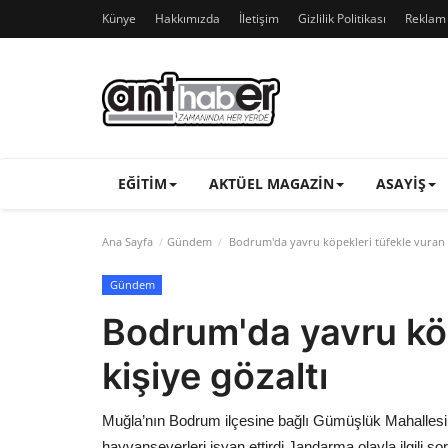
Künye
Hakkımızda
İletişim
Gizlilik Politikası
Reklam v
EĞITIM
AKTÜEL MAGAZIN
ASAYIŞ
Ana Sayfa
Gündem
Bodrum'da yavru köpekleri tüfekle vuran k
Gündem
Bodrum'da yavru köp
kişiye gözaltı
Muğla’nın Bodrum ilçesine bağlı Gümüşlük Mahallesi’n
hayvanseverleri isyan ettirdi.Jandarma olayla ilgili so