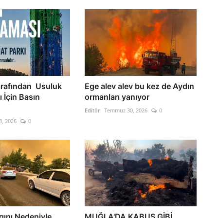
afından Usuluk
Ege alev alev bu kez de Aydın
ı İçin Basın
ormanları yanıyor
Editör
Temmuz 30, 2026
0
3, 2026
0
ını Nedeniyle
MUĞLA'DA KABUS GİBİ