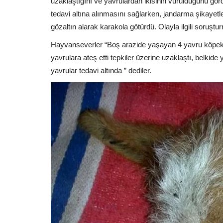
uzaklaştığını ve yavrulardan ikisinin vurulduğunu gö
tedavi altına alınmasını sağlarken, jandarma şikayetler 
gözaltın alarak karakola götürdü. Olayla ilgili soruştur
Hayvanseverler “Boş arazide yaşayan 4 yavru köpek v
yavrulara ateş etti tepkiler üzerine uzaklaştı, belkide 
yavrular tedavi altında ” dediler.