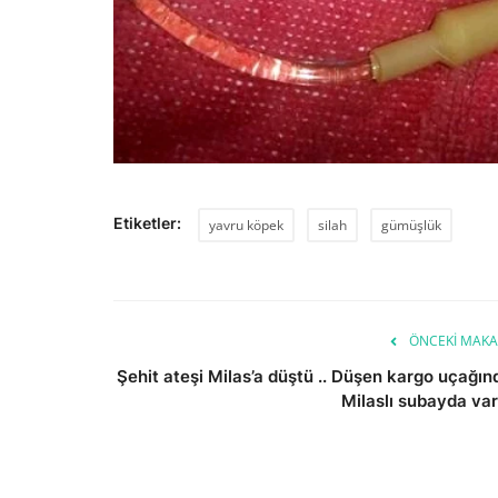
Etiketler:
yavru köpek
silah
gümüşlük
ÖNCEKI MAKA
Şehit ateşi Milas’a düştü .. Düşen kargo uçağın
Milaslı subayda var