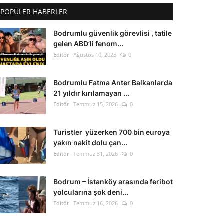
POPÜLER HABERLER
Bodrumlu güvenlik görevlisi , tatile
gelen ABD’li fenom...
Editör
Ağustos 10, 2025
0
Bodrumlu Fatma Anter Balkanlarda
21 yıldır kırılamayan ...
Editör
Temmuz 15, 2026
0
Turistler yüzerken 700 bin euroya
yakın nakit dolu çan...
Editör
Temmuz 31, 2026
0
Bodrum – İstanköy arasında feribot
yolcularına şok deni...
Editör
Temmuz 16, 2026
0