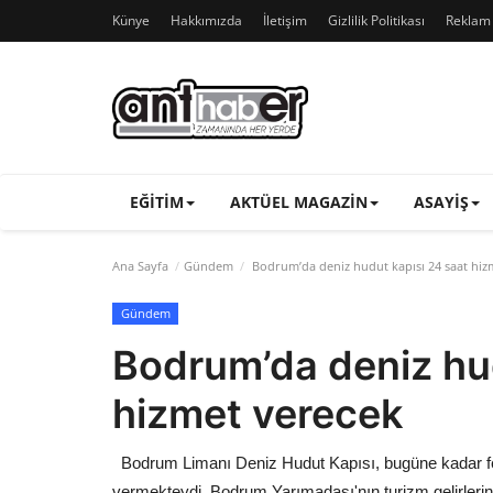
Künye
Hakkımızda
İletişim
Gizlilik Politikası
Reklam v
EĞITIM
AKTÜEL MAGAZIN
ASAYIŞ
Ana Sayfa
Gündem
Bodrum’da deniz hudut kapısı 24 saat hiz
Gündem
Bodrum’da deniz hud
hizmet verecek
Bodrum Limanı Deniz Hudut Kapısı, bugüne kadar ferib
vermekteydi. Bodrum Yarımadası'nın turizm gelirlerin