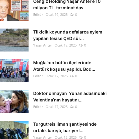
Cengiz Holding Yaşar Anter’e 10
milyon TL. tazminat dav...
Editör
Ocak 19, 2025
0
Tilkicik koyunda defalarca eylem
yapılan tesise ÇED sür...
Yasar Anter
Ocak 18, 2025
0
Muğla’nın bütün ilçelerinde
Atatürk koşusu yapıldı. Bod...
Editör
Ocak 17, 2025
0
Doktor olmayan Yunan adasındaki
Valentina’nın hayatını...
Editör
Ocak 17, 2025
0
Turgutreis liman şantiyesinde
ortalık karıştı, bariyerl...
Yasar Anter
Ocak 15, 2025
0