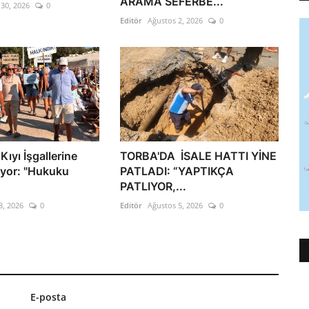
ARAMA SEFERBE...
30, 2026
0
Editör
Ağustos 2, 2026
0
ıyı İşgallerine
TORBA'DA İSALE HATTI YİNE
yor: "Hukuku
PATLADI: “YAPTIKÇA
PATLIYOR,...
3, 2026
0
Editör
Ağustos 5, 2026
0
E-posta