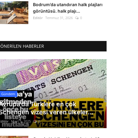
Bodrum’da utandıran halk plajları
görüntüsü. halk plajı...
Editör
Temmuz 31, 2026
0
ÖNERILEN HABERLER
Gündem
Avrupa'da Türklere en çok
Schengen vizesi veren ülkeler...
Editör
Mart 5, 2025
0