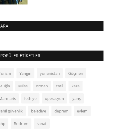
ARA
POPÜLER ETIKETLER
Turizm
Yangın
yunanistan
Göçmen
Muğla
Milas
orman
tatil
kaza
Marmaris
fethiye
operasyon
yarış
sahil güvenlik
belediye
deprem
eylem
chp
Bodrum
sanat