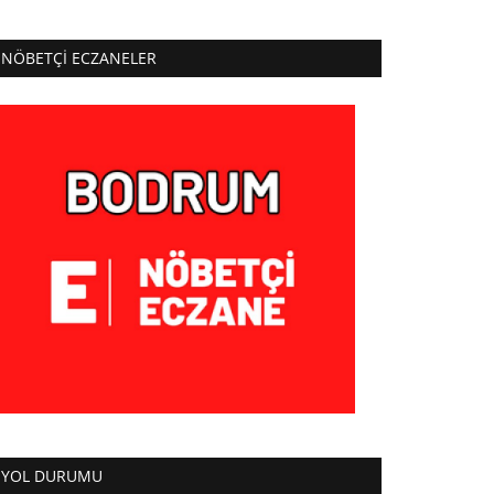
NÖBETÇI ECZANELER
YOL DURUMU