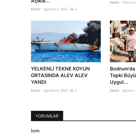
Açıkla...
Editör
Temmuz 
Editör
Ağustos 3, 2026
0
YELKENLİ TEKNE KOYUN
Bodrum'da K
ORTASINDA ALEV ALEV
Tepki Büyü
YANDI
Uygul...
Editör
Ağustos 6, 2026
0
Editör
Ağustos 
YORUMLAR
İsim