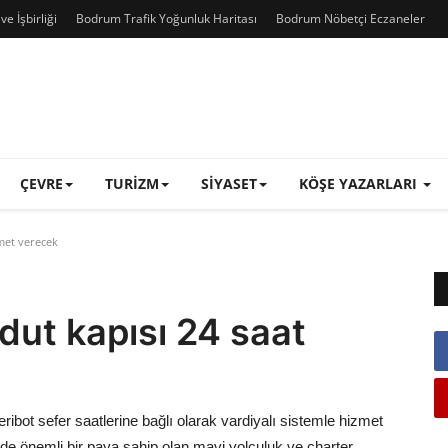
e İşbirliği
Bodrum Trafik Yoğunluk Haritası
Bodrum Nöbetçi Eczaneler
ÇEVRE
TURIZM
SIYASET
KÖŞE YAZARLARI
met verecek
ut kapısı 24 saat
ot sefer saatlerine bağlı olarak vardiyalı sistemle hizmet
de önemli bir paya sahip olan mavi yolculuk ve charter