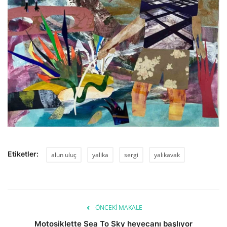
Etiketler:
alun uluç
yalika
sergi
yalıkavak
ÖNCEKI MAKALE
Motosiklette Sea To Sky heyecanı başlıyor