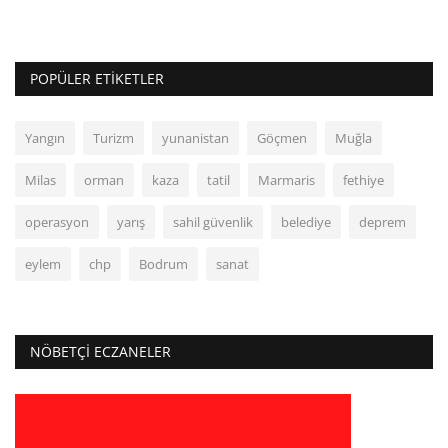
POPÜLER ETIKETLER
Yangın
Turizm
yunanistan
Göçmen
Muğla
Milas
orman
kaza
tatil
Marmaris
fethiye
operasyon
yarış
sahil güvenlik
belediye
deprem
eylem
chp
Bodrum
sanat
NÖBETÇI ECZANELER