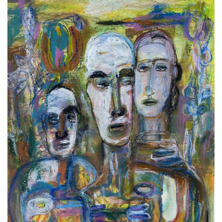
Gizlilik Politikası
Reklam ve İşbirliği
Bodrum Trafik Yoğunluk Haritası
Turizm
Siyaset
Bodrum Nöbetçi Eczaneler
Köşe Yazarları
Spor