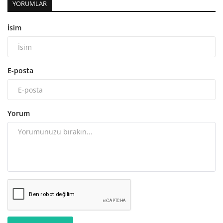
YORUMLAR
İsim
E-posta
Yorum