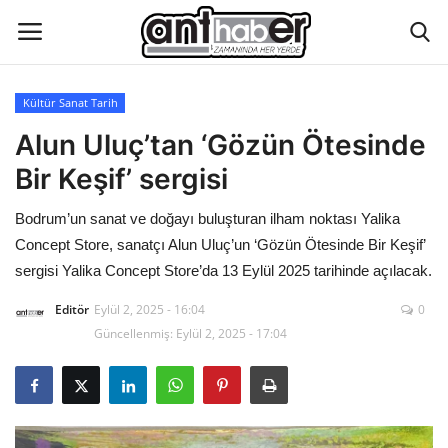
Kültür Sanat Tarih
Künye
Alun Uluç’tan ‘Gözün Ötesinde
Bir Keşif’ sergisi
Eğitim
Bodrum’un sanat ve doğayı buluşturan ilham noktası Yalika
Aktüel Magazin
Concept Store, sanatçı Alun Uluç’un ‘Gözün Ötesinde Bir Keşif’
sergisi Yalika Concept Store’da 13 Eylül 2025 tarihinde açılacak.
Hakkımızda
Editör
Eylül 2, 2025 - 16:04
0
Güncellenmiş: Eylül 2, 2025 - 17:04
İletişim
Asayiş
Çevre