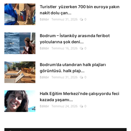
Turistler yüzerken 700 bin euroya yakın
nakit dolu çan...
Editör
Temmuz 31, 2026
0
Bodrum – İstanköy arasında feribot
yolcularına şok deni...
Editör
Temmuz 16, 2026
0
Bodrum’da utandıran halk plajları
görüntüsü. halk plajı...
Editör
Temmuz 31, 2026
0
Halk Eğitim Merkezi'nde çalışıyordu feci
kazada yaşamı...
Editör
Temmuz 24, 2026
0