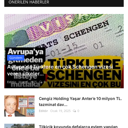
ÖNERILEN HABERLER
Gündem
Avrupa'da Türklere en çok Schengen vizesi
veren ülkeler...
Editör
Mart 5, 2025
0
Cengiz Holding Yaşar Anter’e 10 milyon TL.
tazminat dav...
Editör
Ocak 19, 2025
0
Tilkicik koyunda defalarca eylem yapılan