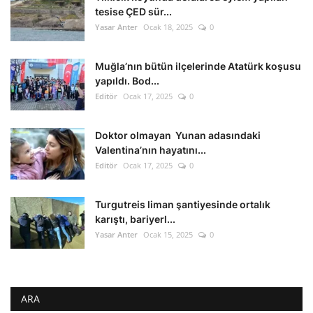
tesise ÇED sür...
Yasar Anter
Ocak 18, 2025
0
Muğla’nın bütün ilçelerinde Atatürk koşusu
yapıldı. Bod...
Editör
Ocak 17, 2025
0
Doktor olmayan Yunan adasındaki
Valentina’nın hayatını...
Editör
Ocak 17, 2025
0
Turgutreis liman şantiyesinde ortalık
karıştı, bariyerl...
Yasar Anter
Ocak 15, 2025
0
ARA