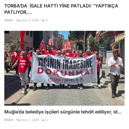
TORBA'DA İSALE HATTI YİNE PATLADI: “YAPTIKÇA
PATLIYOR,...
Editör
Ağustos 5, 2026
0
Muğla’da belediye işçileri sürgünle tehdit ediliyor, id...
Editör
Ağustos 1, 2026
0