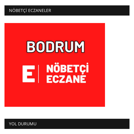
NÖBETÇI ECZANELER
YOL DURUMU