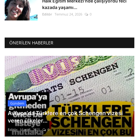
Halk Eğitim Merkezi'nde çalışıyordu feci
kazada yaşamı...
Editör
Temmuz 24, 2026
0
ÖNERILEN HABERLER
Gündem
Avrupa'da Türklere en çok Schengen vizesi
veren ülkeler...
Editör
Mart 5, 2025
0