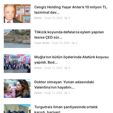
Cengiz Holding Yaşar Anter’e 10 milyon TL.
tazminat dav...
Editör
Ocak 19, 2025
0
Tilkicik koyunda defalarca eylem yapılan
tesise ÇED sür...
Yasar Anter
Ocak 18, 2025
0
Muğla’nın bütün ilçelerinde Atatürk koşusu
yapıldı. Bod...
Editör
Ocak 17, 2025
0
Doktor olmayan Yunan adasındaki
Valentina’nın hayatını...
Editör
Ocak 17, 2025
0
Turgutreis liman şantiyesinde ortalık
karıştı, bariyerl...