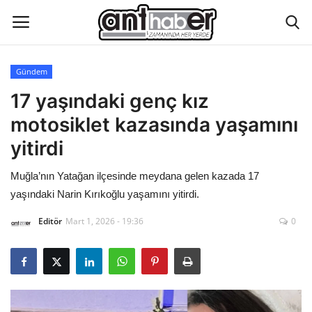
Gündem
Künye
17 yaşındaki genç kız
motosiklet kazasında yaşamını
Eğitim
yitirdi
Aktüel Magazin
Muğla’nın Yatağan ilçesinde meydana gelen kazada 17
yaşındaki Narin Kırıkoğlu yaşamını yitirdi.
Hakkımızda
Editör
Mart 1, 2026 - 19:36
0
İletişim
Asayiş
Çevre