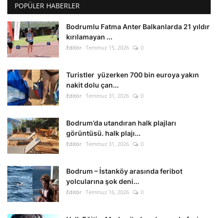
POPÜLER HABERLER
Bodrumlu Fatma Anter Balkanlarda 21 yıldır
kırılamayan ...
Editör
Temmuz 15, 2026
0
Turistler yüzerken 700 bin euroya yakın
nakit dolu çan...
Editör
Temmuz 31, 2026
0
Bodrum’da utandıran halk plajları
görüntüsü. halk plajı...
Editör
Temmuz 31, 2026
0
Bodrum – İstanköy arasında feribot
yolcularına şok deni...
Editör
Temmuz 16, 2026
0