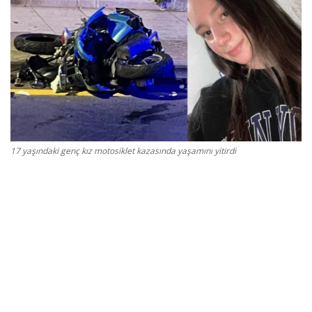
Gizlilik Politikası
Reklam ve İşbirliği
Bodrum Trafik Yoğunluk Haritası
Turizm
17 yaşındaki genç kız motosiklet kazasında yaşamını yitirdi
Siyaset
Bodrum Nöbetçi Eczaneler
Köşe Yazarları
Spor